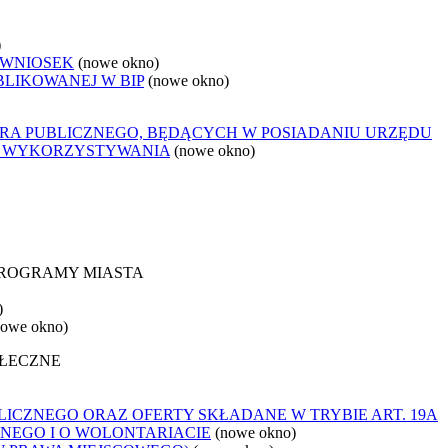
)
 WNIOSEK
(nowe okno)
BLIKOWANEJ W BIP
(nowe okno)
ORA PUBLICZNEGO, BĘDĄCYCH W POSIADANIU URZĘDU
O WYKORZYSTYWANIA
(nowe okno)
 PROGRAMY MIASTA
)
nowe okno)
OŁECZNE
ICZNEGO ORAZ OFERTY SKŁADANE W TRYBIE ART. 19A
NEGO I O WOLONTARIACIE
(nowe okno)