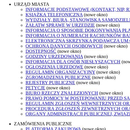
URZĄD MIASTA
INFORMACJE PODSTAWOWE (KONTAKT, NIP, 
KSIĄŻKA TELEFONICZNA
(nowe okno)
WYDZIAŁY, BIURA, STANOWISKA SAMODZIEL
ZAŁATW SPRAWĘ W URZĘDZIE
(nowe okno)
INFORMACJA O SPOSOBIE DOKONYWANIA PŁ
INFORMACJA O NUMERACH RACHUNKÓW B
ELEKTRONICZNA SKRZYNKA PODAWCZA UM
OCHRONA DANYCH OSOBOWYCH
(nowe okno)
DOSTĘPNOŚĆ
(nowe okno)
GODZINY URZĘDOWANIA
(nowe okno)
INFORMACJA DLA OSÓB NIESŁYSZĄCYCH
(no
OGŁOSZENIA URZĘDOWE
(nowe okno)
REGULAMIN ORGANIZACYJNY
(nowe okno)
ZGROMADZENIA PUBLICZNE
(nowe okno)
REJESTRY PUBLICZNE
(nowe okno)
PETYCJE
(nowe okno)
BIURO RZECZY ZNALEZIONYCH
(nowe okno)
PRAWO POMOCY W POSTĘPOWANIU PRZED SĄ
REGULAMIN ZGŁOSZEŃ WEWNĘTRZNYCH OR
PROCEDURA ZGŁOSZEŃ ZEWNĘTRZNYCH ORA
ORGANY ADMINISTRACJI PUBLICZNEJ, ZWIĄ
ZAMÓWIENIA PUBLICZNE
PLATFORMA ZAKUPOWA
(nowe okno)