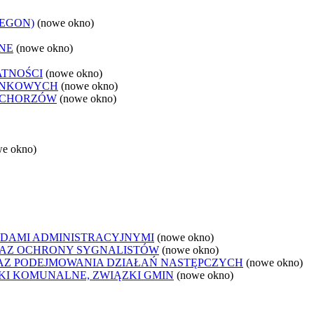
REGON)
(nowe okno)
NE
(nowe okno)
ATNOŚCI
(nowe okno)
ANKOWYCH
(nowe okno)
 CHORZÓW
(nowe okno)
we okno)
DAMI ADMINISTRACYJNYMI
(nowe okno)
AZ OCHRONY SYGNALISTÓW
(nowe okno)
Z PODEJMOWANIA DZIAŁAŃ NASTĘPCZYCH
(nowe okno)
ZKI KOMUNALNE, ZWIĄZKI GMIN
(nowe okno)