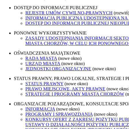
DOSTĘP DO INFORMACJI PUBLICZNEJ
REJESTR UMÓW CYWILNO-PRAWNYCH
(rozwiń
INFORMACJA PUBLICZNA UDOSTĘPNIONA NA
DOSTĘP DO INFORMACJI PUBLICZNEJ NIEOPU
PONOWNE WYKORZYSTYWANIE
ZASADY UDOSTĘPNIANIA INFORMACJI SEKT
MIASTA CHORZÓW, W CELU ICH PONOWNEG
OŚWIADCZENIA MAJĄTKOWE
RADA MIASTA
(nowe okno)
URZĄD MIASTA
(nowe okno)
JEDNOSTKI ORGANIZACYJNE
(nowe okno)
STATUS PRAWNY, PRAWO LOKALNE, STRATEGIE I
STATUS PRAWNY
(nowe okno)
PRAWO MIEJSCOWE, AKTY PRAWNE
(nowe okno
STRATEGIE I PROGRAMY MIASTA CHORZÓW
(
ORGANIZACJE POZARZĄDOWE, KONSULTACJE SP
INFORMACJA
(nowe okno)
PROGRAMY I SPRAWOZDANIA
(nowe okno)
KONKURSY OFERT Z ZAKRESU POŻYTKU PUBL
USTAWY O DZIAŁALNOŚCI POŻYTKU PUBLICZ