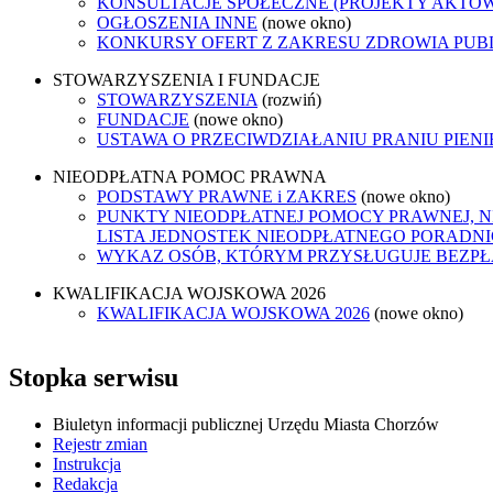
KONSULTACJE SPOŁECZNE (PROJEKTY AKTÓ
OGŁOSZENIA INNE
(nowe okno)
KONKURSY OFERT Z ZAKRESU ZDROWIA PUB
STOWARZYSZENIA I FUNDACJE
STOWARZYSZENIA
(rozwiń)
FUNDACJE
(nowe okno)
USTAWA O PRZECIWDZIAŁANIU PRANIU PIEN
NIEODPŁATNA POMOC PRAWNA
PODSTAWY PRAWNE i ZAKRES
(nowe okno)
PUNKTY NIEODPŁATNEJ POMOCY PRAWNEJ, N
LISTA JEDNOSTEK NIEODPŁATNEGO PORADN
WYKAZ OSÓB, KTÓRYM PRZYSŁUGUJE BEZP
KWALIFIKACJA WOJSKOWA 2026
KWALIFIKACJA WOJSKOWA 2026
(nowe okno)
Stopka serwisu
Biuletyn informacji publicznej Urzędu Miasta Chorzów
Rejestr zmian
Instrukcja
Redakcja