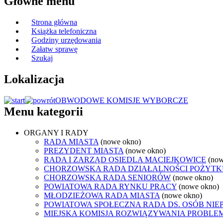
Główne menu
Strona główna
Książka telefoniczna
Godziny urzędowania
Załatw sprawę
Szukaj
Lokalizacja
OBWODOWE KOMISJE WYBORCZE
Menu kategorii
ORGANY I RADY
RADA MIASTA
(nowe okno)
PREZYDENT MIASTA
(nowe okno)
RADA I ZARZĄD OSIEDLA MACIEJKOWICE
(now
CHORZOWSKA RADA DZIAŁALNOŚCI POŻYTK
CHORZOWSKA RADA SENIORÓW
(nowe okno)
POWIATOWA RADA RYNKU PRACY
(nowe okno)
MŁODZIEŻOWA RADA MIASTA
(nowe okno)
POWIATOWA SPOŁECZNA RADA DS. OSÓB NI
MIEJSKA KOMISJA ROZWIĄZYWANIA PROB