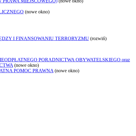
W PRAWA MIEJSCOWEGO)
(nowe okno)
LICZNEGO
(nowe okno)
IĘDZY I FINANSOWANIU TERRORYZMU
(rozwiń)
IEODPŁATNEGO PORADNICTWA OBYWATELSKIEGO oraz
ICTWA
(nowe okno)
ŁATNA POMOC PRAWNA
(nowe okno)