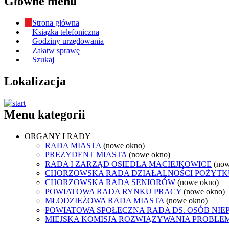
Główne menu
Strona główna
Książka telefoniczna
Godziny urzędowania
Załatw sprawę
Szukaj
Lokalizacja
Menu kategorii
ORGANY I RADY
RADA MIASTA
(nowe okno)
PREZYDENT MIASTA
(nowe okno)
RADA I ZARZĄD OSIEDLA MACIEJKOWICE
(now
CHORZOWSKA RADA DZIAŁALNOŚCI POŻYTK
CHORZOWSKA RADA SENIORÓW
(nowe okno)
POWIATOWA RADA RYNKU PRACY
(nowe okno)
MŁODZIEŻOWA RADA MIASTA
(nowe okno)
POWIATOWA SPOŁECZNA RADA DS. OSÓB NI
MIEJSKA KOMISJA ROZWIĄZYWANIA PROB