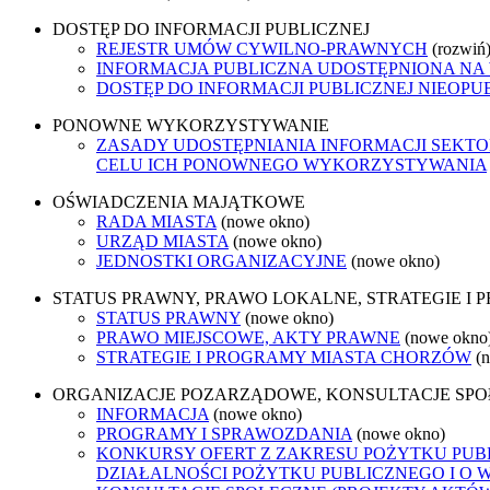
DOSTĘP DO INFORMACJI PUBLICZNEJ
REJESTR UMÓW CYWILNO-PRAWNYCH
(rozwiń
INFORMACJA PUBLICZNA UDOSTĘPNIONA NA
DOSTĘP DO INFORMACJI PUBLICZNEJ NIEOPU
PONOWNE WYKORZYSTYWANIE
ZASADY UDOSTĘPNIANIA INFORMACJI SEKT
CELU ICH PONOWNEGO WYKORZYSTYWANIA
OŚWIADCZENIA MAJĄTKOWE
RADA MIASTA
(nowe okno)
URZĄD MIASTA
(nowe okno)
JEDNOSTKI ORGANIZACYJNE
(nowe okno)
STATUS PRAWNY, PRAWO LOKALNE, STRATEGIE I
STATUS PRAWNY
(nowe okno)
PRAWO MIEJSCOWE, AKTY PRAWNE
(nowe okno
STRATEGIE I PROGRAMY MIASTA CHORZÓW
(
ORGANIZACJE POZARZĄDOWE, KONSULTACJE SP
INFORMACJA
(nowe okno)
PROGRAMY I SPRAWOZDANIA
(nowe okno)
KONKURSY OFERT Z ZAKRESU POŻYTKU PUBL
DZIAŁALNOŚCI POŻYTKU PUBLICZNEGO I O 