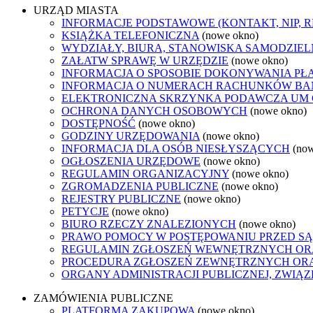
URZĄD MIASTA
INFORMACJE PODSTAWOWE (KONTAKT, NIP, 
KSIĄŻKA TELEFONICZNA
(nowe okno)
WYDZIAŁY, BIURA, STANOWISKA SAMODZIEL
ZAŁATW SPRAWĘ W URZĘDZIE
(nowe okno)
INFORMACJA O SPOSOBIE DOKONYWANIA PŁ
INFORMACJA O NUMERACH RACHUNKÓW B
ELEKTRONICZNA SKRZYNKA PODAWCZA UM
OCHRONA DANYCH OSOBOWYCH
(nowe okno)
DOSTĘPNOŚĆ
(nowe okno)
GODZINY URZĘDOWANIA
(nowe okno)
INFORMACJA DLA OSÓB NIESŁYSZĄCYCH
(no
OGŁOSZENIA URZĘDOWE
(nowe okno)
REGULAMIN ORGANIZACYJNY
(nowe okno)
ZGROMADZENIA PUBLICZNE
(nowe okno)
REJESTRY PUBLICZNE
(nowe okno)
PETYCJE
(nowe okno)
BIURO RZECZY ZNALEZIONYCH
(nowe okno)
PRAWO POMOCY W POSTĘPOWANIU PRZED SĄ
REGULAMIN ZGŁOSZEŃ WEWNĘTRZNYCH OR
PROCEDURA ZGŁOSZEŃ ZEWNĘTRZNYCH ORA
ORGANY ADMINISTRACJI PUBLICZNEJ, ZWIĄ
ZAMÓWIENIA PUBLICZNE
PLATFORMA ZAKUPOWA
(nowe okno)