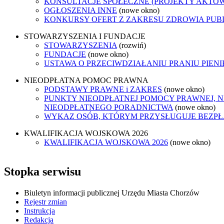
KONSULTACJE SPOŁECZNE (PROJEKTY AKTÓ
OGŁOSZENIA INNE
(nowe okno)
KONKURSY OFERT Z ZAKRESU ZDROWIA PUB
STOWARZYSZENIA I FUNDACJE
STOWARZYSZENIA
(rozwiń)
FUNDACJE
(nowe okno)
USTAWA O PRZECIWDZIAŁANIU PRANIU PIEN
NIEODPŁATNA POMOC PRAWNA
PODSTAWY PRAWNE i ZAKRES
(nowe okno)
PUNKTY NIEODPŁATNEJ POMOCY PRAWNEJ, N
NIEODPŁATNEGO PORADNICTWA
(nowe okno)
WYKAZ OSÓB, KTÓRYM PRZYSŁUGUJE BEZP
KWALIFIKACJA WOJSKOWA 2026
KWALIFIKACJA WOJSKOWA 2026
(nowe okno)
Stopka serwisu
Biuletyn informacji publicznej Urzędu Miasta Chorzów
Rejestr zmian
Instrukcja
Redakcja