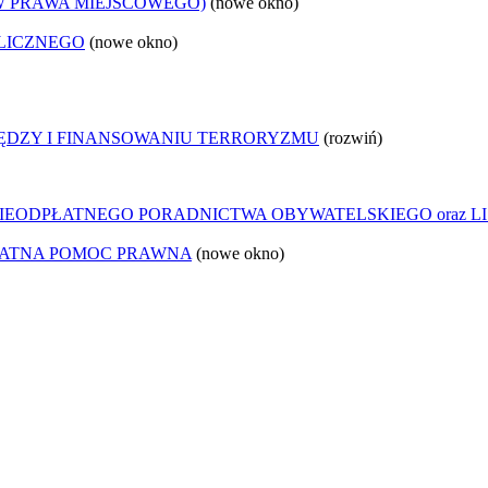
W PRAWA MIEJSCOWEGO)
(nowe okno)
LICZNEGO
(nowe okno)
IĘDZY I FINANSOWANIU TERRORYZMU
(rozwiń)
IEODPŁATNEGO PORADNICTWA OBYWATELSKIEGO oraz LI
ŁATNA POMOC PRAWNA
(nowe okno)