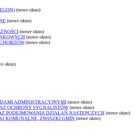
REGON)
(nowe okno)
NE
(nowe okno)
ATNOŚCI
(nowe okno)
ANKOWYCH
(nowe okno)
 CHORZÓW
(nowe okno)
we okno)
DAMI ADMINISTRACYJNYMI
(nowe okno)
AZ OCHRONY SYGNALISTÓW
(nowe okno)
Z PODEJMOWANIA DZIAŁAŃ NASTĘPCZYCH
(nowe okno)
ZKI KOMUNALNE, ZWIĄZKI GMIN
(nowe okno)