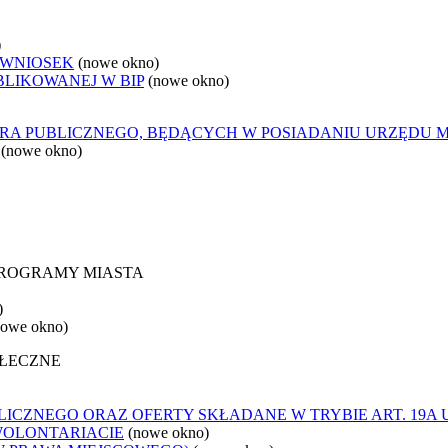
)
 WNIOSEK
(nowe okno)
BLIKOWANEJ W BIP
(nowe okno)
ORA PUBLICZNEGO, BĘDĄCYCH W POSIADANIU URZĘDU 
(nowe okno)
 PROGRAMY MIASTA
)
nowe okno)
OŁECZNE
ICZNEGO ORAZ OFERTY SKŁADANE W TRYBIE ART. 19A 
WOLONTARIACIE
(nowe okno)