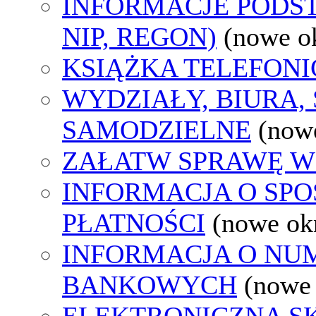
INFORMACJE PODS
NIP, REGON)
(nowe o
KSIĄŻKA TELEFON
WYDZIAŁY, BIURA,
SAMODZIELNE
(now
ZAŁATW SPRAWĘ W
INFORMACJA O SP
PŁATNOŚCI
(nowe ok
INFORMACJA O N
BANKOWYCH
(nowe
ELEKTRONICZNA S