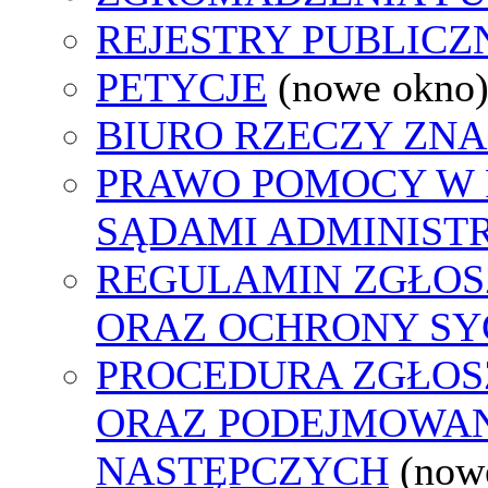
REJESTRY PUBLICZ
PETYCJE
(nowe okno
BIURO RZECZY ZN
PRAWO POMOCY W 
SĄDAMI ADMINIST
REGULAMIN ZGŁO
ORAZ OCHRONY S
PROCEDURA ZGŁO
ORAZ PODEJMOWAN
NASTĘPCZYCH
(now