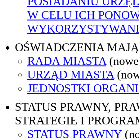
POSIADANIU URZĘ
W CELU ICH PONO
WYKORZYSTYWAN
OŚWIADCZENIA MAJ
RADA MIASTA
(nowe
URZĄD MIASTA
(now
JEDNOSTKI ORGAN
STATUS PRAWNY, PR
STRATEGIE I PROGRA
STATUS PRAWNY
(n