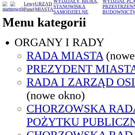
WYDZIAŁY, BIURA,
WYDZIAŁ PL
Lewy
URZĄD
STANOWISKA
PRZESTRZENN
Panel
MIASTA
SAMODZIELNE
BUDOWNICTW
Menu kategorii
ORGANY I RADY
RADA MIASTA
(nowe
PREZYDENT MIAST
RADA I ZARZĄD OS
(nowe okno)
CHORZOWSKA RADA
POŻYTKU PUBLICZ
CHORZOWSKA RAD