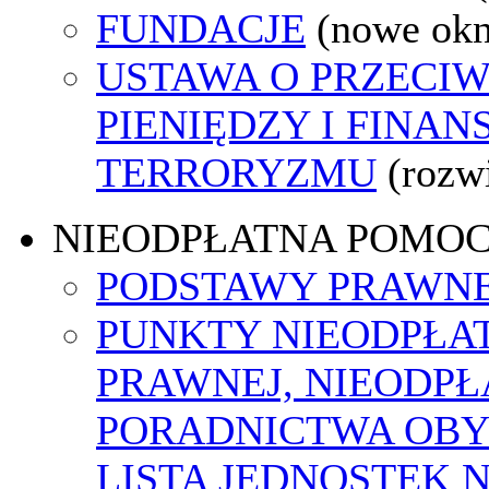
FUNDACJE
(nowe ok
USTAWA O PRZECIW
PIENIĘDZY I FINA
TERRORYZMU
(rozw
NIEODPŁATNA POMO
PODSTAWY PRAWNE
PUNKTY NIEODPŁA
PRAWNEJ, NIEODP
PORADNICTWA OBY
LISTA JEDNOSTEK 