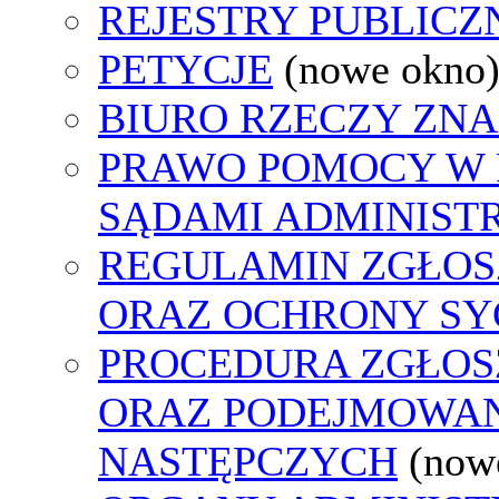
REJESTRY PUBLICZ
PETYCJE
(nowe okno
BIURO RZECZY ZN
PRAWO POMOCY W 
SĄDAMI ADMINIST
REGULAMIN ZGŁO
ORAZ OCHRONY S
PROCEDURA ZGŁO
ORAZ PODEJMOWAN
NASTĘPCZYCH
(now