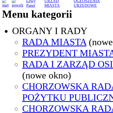
Lewy
URZĄD
OGŁOSZENIA
Panel
MIASTA
URZĘDOWE
Menu kategorii
ORGANY I RADY
RADA MIASTA
(nowe
PREZYDENT MIAST
RADA I ZARZĄD OS
(nowe okno)
CHORZOWSKA RADA
POŻYTKU PUBLICZ
CHORZOWSKA RAD