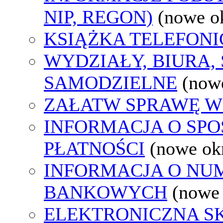
NIP, REGON)
(nowe o
KSIĄŻKA TELEFON
WYDZIAŁY, BIURA,
SAMODZIELNE
(now
ZAŁATW SPRAWĘ W
INFORMACJA O SP
PŁATNOŚCI
(nowe ok
INFORMACJA O N
BANKOWYCH
(nowe
ELEKTRONICZNA S