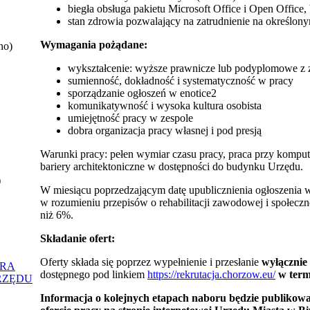
biegła obsługa pakietu Microsoft Office i Open Office,
stan zdrowia pozwalający na zatrudnienie na określon
Wymagania pożądane:
no)
wykształcenie: wyższe prawnicze lub podyplomowe z 
sumienność, dokładność i systematyczność w pracy
sporządzanie ogłoszeń w enotice2
komunikatywność i wysoka kultura osobista
umiejętność pracy w zespole
dobra organizacja pracy własnej i pod presją
Warunki pracy: pełen wymiar czasu pracy, praca przy kompute
bariery architektoniczne w dostępności do budynku Urzędu.
)
W miesiącu poprzedzającym datę upublicznienia ogłoszenia 
w rozumieniu przepisów o rehabilitacji zawodowej i społeczne
niż 6%.
Składanie ofert:
Oferty składa się poprzez wypełnienie i przesłanie
wyłącznie
ORA
dostępnego pod linkiem
https://rekrutacja.chorzow.eu/
w term
RZĘDU
Informacja o kolejnych etapach naboru będzie publiko