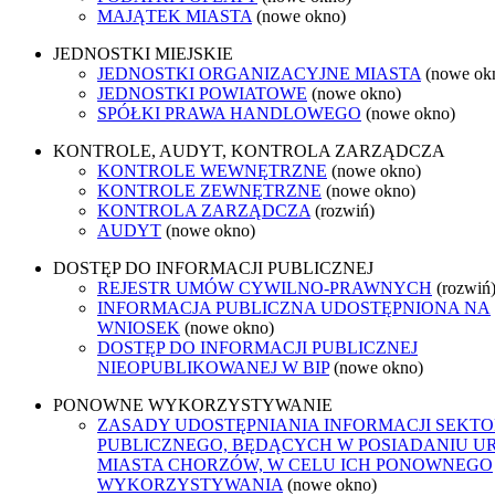
MAJĄTEK MIASTA
(nowe okno)
JEDNOSTKI MIEJSKIE
JEDNOSTKI ORGANIZACYJNE MIASTA
(nowe ok
JEDNOSTKI POWIATOWE
(nowe okno)
SPÓŁKI PRAWA HANDLOWEGO
(nowe okno)
KONTROLE, AUDYT, KONTROLA ZARZĄDCZA
KONTROLE WEWNĘTRZNE
(nowe okno)
KONTROLE ZEWNĘTRZNE
(nowe okno)
KONTROLA ZARZĄDCZA
(rozwiń)
AUDYT
(nowe okno)
DOSTĘP DO INFORMACJI PUBLICZNEJ
REJESTR UMÓW CYWILNO-PRAWNYCH
(rozwiń
INFORMACJA PUBLICZNA UDOSTĘPNIONA NA
WNIOSEK
(nowe okno)
DOSTĘP DO INFORMACJI PUBLICZNEJ
NIEOPUBLIKOWANEJ W BIP
(nowe okno)
PONOWNE WYKORZYSTYWANIE
ZASADY UDOSTĘPNIANIA INFORMACJI SEKT
PUBLICZNEGO, BĘDĄCYCH W POSIADANIU U
MIASTA CHORZÓW, W CELU ICH PONOWNEGO
WYKORZYSTYWANIA
(nowe okno)