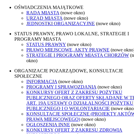
OŚWIADCZENIA MAJĄTKOWE
RADA MIASTA
(nowe okno)
URZĄD MIASTA
(nowe okno)
JEDNOSTKI ORGANIZACYJNE
(nowe okno)
STATUS PRAWNY, PRAWO LOKALNE, STRATEGIE I
PROGRAMY MIASTA
STATUS PRAWNY
(nowe okno)
PRAWO MIEJSCOWE, AKTY PRAWNE
(nowe okno
STRATEGIE I PROGRAMY MIASTA CHORZÓW
(
okno)
ORGANIZACJE POZARZĄDOWE, KONSULTACJE
SPOŁECZNE
INFORMACJA
(nowe okno)
PROGRAMY I SPRAWOZDANIA
(nowe okno)
KONKURSY OFERT Z ZAKRESU POŻYTKU
PUBLICZNEGO ORAZ OFERTY SKŁADANE W T
ART. 19A USTAWY O DZIAŁALNOŚCI POŻYTKU
PUBLICZNEGO I O WOLONTARIACIE
(nowe okno
KONSULTACJE SPOŁECZNE (PROJEKTY AKTÓ
PRAWA MIEJSCOWEGO)
(nowe okno)
OGŁOSZENIA INNE
(nowe okno)
KONKURSY OFERT Z ZAKRESU ZDROWIA