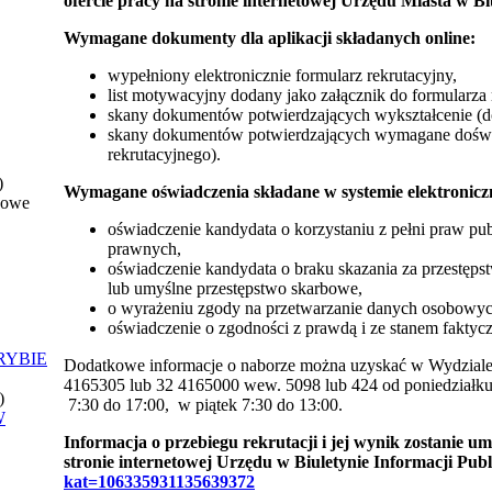
ofercie pracy na stronie internetowej Urzędu Miasta w Bi
Wymagane dokumenty dla aplikacji składanych online:
wypełniony elektronicznie formularz rekrutacyjny,
list motywacyjny dodany jako załącznik do formularza 
skany dokumentów potwierdzających wykształcenie (do
skany dokumentów potwierdzających wymagane doświa
rekrutacyjnego).
)
Wymagane oświadczenia składane w systemie elektroniczn
nowe
oświadczenie kandydata o korzystaniu z pełni praw pub
prawnych,
oświadczenie kandydata o braku skazania za przestęps
lub umyślne przestępstwo skarbowe,
o wyrażeniu zgody na przetwarzanie danych osobowych
oświadczenie o zgodności z prawdą i ze stanem fakty
RYBIE
Dodatkowe informacje o naborze można uzyskać w Wydziale 
4165305 lub 32 4165000 wew. 5098 lub 424 od poniedziałku
)
7:30 do 17:00, w piątek 7:30 do 13:00.
W
Informacja o przebiegu rekrutacji i jej wynik zostanie u
stronie internetowej Urzędu w Biuletynie Informacji Pub
kat=106335931135639372