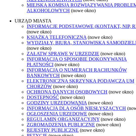
MIEJSKA KOMISJA ROZWIĄZYWANIA PROBL
ALKOHOLOWYCH
(nowe okno)
URZĄD MIASTA
INFORMACJE PODSTAWOWE (KONTAKT, NIP, 
(nowe okno)
KSIĄŻKA TELEFONICZNA
(nowe okno)
WYDZIAŁY, BIURA, STANOWISKA SAMODZIEL
(nowe okno)
ZAŁATW SPRAWĘ W URZĘDZIE
(nowe okno)
INFORMACJA O SPOSOBIE DOKONYWANIA
PŁATNOŚCI
(nowe okno)
INFORMACJA O NUMERACH RACHUNKÓW
BANKOWYCH
(nowe okno)
ELEKTRONICZNA SKRZYNKA PODAWCZA UM
CHORZÓW
(nowe okno)
OCHRONA DANYCH OSOBOWYCH
(nowe okno)
DOSTĘPNOŚĆ
(nowe okno)
GODZINY URZĘDOWANIA
(nowe okno)
INFORMACJA DLA OSÓB NIESŁYSZĄCYCH
(no
OGŁOSZENIA URZĘDOWE
(nowe okno)
REGULAMIN ORGANIZACYJNY
(nowe okno)
ZGROMADZENIA PUBLICZNE
(nowe okno)
REJESTRY PUBLICZNE
(nowe okno)
PETYCJE
(nowe okno)