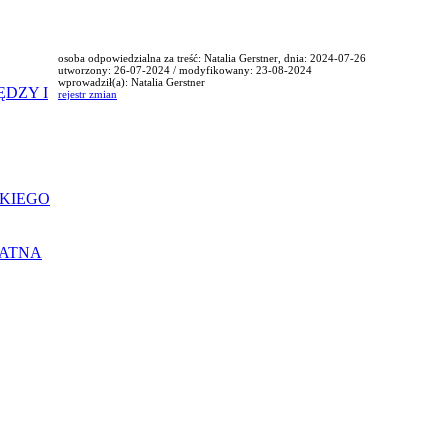
osoba odpowiedzialna za treść: Natalia Gerstner, dnia: 2024-07-26
utworzony: 26-07-2024 / modyfikowany: 23-08-2024
wprowadził(a): Natalia Gerstner
ĘDZY I
rejestr zmian
KIEGO
ŁATNA