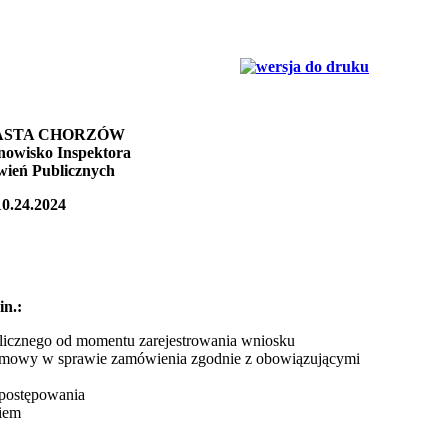
ASTA CHORZÓW
anowisko Inspektora
ień Publicznych
10.24.2024
n.:
licznego od momentu zarejestrowania wniosku
umowy w sprawie zamówienia zgodnie z obowiązującymi
 postępowania
niem