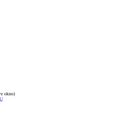
e okno)
U