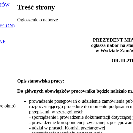
EMÓW
Treść strony
Ogłoszenie o naborze
REGON)
PREZYDENT MI
NE
ogłasza nabór na st
w Wydziale Zamów
OR-III.21
Opis stanowiska pracy:
Do głównych obowiązków pracownika będzie należało m.i
prowadzenie postępowań o udzielenie zamówienia pub
we okno)
rozpoczynającego procedurę do momentu podpisania 
przepisami, w szczególności:
- sporządzenie i prowadzenie dokumentacji dotyczącej
- prowadzenie korespondencji związanej z postępowa
- udział w pracach Komisji przetargowej