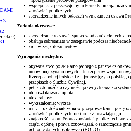
- sporządzenie protokołu postępowania
współpraca z poszczególnymi komórkami organizacyj
ĄDAMI
zamówień publicznych
sporządzenie innych ogłoszeń wymaganych ustawą Pr
AZ
Zadania okresowe:
AZ
sporządzanie rocznych sprawozdań o udzielonych zam
we okno)
obsługa sekretariatu w zastępstwie podczas nieobecno
KI
archiwizacja dokumentów
Wymagania niezbędne:
obywatelstwo polskie albo jednego z państw członkows
umów międzynarodowych lub przepisów wspólnotowych 
Rzeczpospolitej Polskiej i znajomość języka polski
przepisach o Służbie Cywilnej,
pełna zdolność do czynności prawnych oraz korzystani
nieposzlakowana opinia
niekaralność
wykształcenie: wyższe
min. 1 rok doświadczenia w przeprowadzaniu postępow
zamówień publicznych po stronie Zamawiającego
znajomość ustaw: Prawo zamówień publicznych wraz 
części ogólnej i prawa zobowiązań, o samorządzie g
ochronie danych osobowych (RODO)