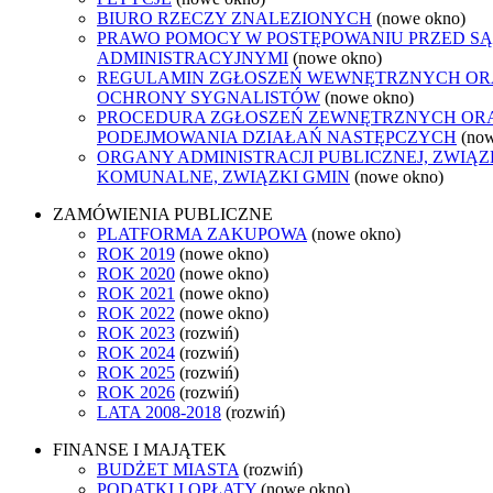
BIURO RZECZY ZNALEZIONYCH
(nowe okno)
PRAWO POMOCY W POSTĘPOWANIU PRZED S
ADMINISTRACYJNYMI
(nowe okno)
REGULAMIN ZGŁOSZEŃ WEWNĘTRZNYCH OR
OCHRONY SYGNALISTÓW
(nowe okno)
PROCEDURA ZGŁOSZEŃ ZEWNĘTRZNYCH OR
PODEJMOWANIA DZIAŁAŃ NASTĘPCZYCH
(no
ORGANY ADMINISTRACJI PUBLICZNEJ, ZWIĄZ
KOMUNALNE, ZWIĄZKI GMIN
(nowe okno)
ZAMÓWIENIA PUBLICZNE
PLATFORMA ZAKUPOWA
(nowe okno)
ROK 2019
(nowe okno)
ROK 2020
(nowe okno)
ROK 2021
(nowe okno)
ROK 2022
(nowe okno)
ROK 2023
(rozwiń)
ROK 2024
(rozwiń)
ROK 2025
(rozwiń)
ROK 2026
(rozwiń)
LATA 2008-2018
(rozwiń)
FINANSE I MAJĄTEK
BUDŻET MIASTA
(rozwiń)
PODATKI I OPŁATY
(nowe okno)