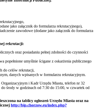
uletynie Informacji Publicznej.
rekrutacyjnego,
dane jako załącznik do formularza rekrutacyjnego),
dczenie zawodowe (dodane jako załącznik do formularza
ej rekrutacji:
licznych oraz posiadaniu pełnej zdolności do czynności
twa popełnione umyślnie ścigane z oskarżenia publicznego
 do celów rekrutacji,
cznym, danych wpisanych w formularzu rekrutacyjnym.
Organizacyjnym i Kadr Urzędu Miasta, telefon nr 32
 do środy w godzinach od 7:30 do 15:00, w czwartek od
mieszczona na tablicy ogłoszeń Urzędu Miasta oraz na
licznej
http://bip.chorzow.eu/index.php?