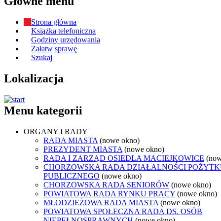
Główne menu
Strona główna
Książka telefoniczna
Godziny urzędowania
Załatw sprawę
Szukaj
Lokalizacja
Menu kategorii
ORGANY I RADY
RADA MIASTA
(nowe okno)
PREZYDENT MIASTA
(nowe okno)
RADA I ZARZĄD OSIEDLA MACIEJKOWICE
(now
CHORZOWSKA RADA DZIAŁALNOŚCI POŻYTK
PUBLICZNEGO
(nowe okno)
CHORZOWSKA RADA SENIORÓW
(nowe okno)
POWIATOWA RADA RYNKU PRACY
(nowe okno)
MŁODZIEŻOWA RADA MIASTA
(nowe okno)
POWIATOWA SPOŁECZNA RADA DS. OSÓB
NIEPEŁNOSPRAWNYCH
(nowe okno)