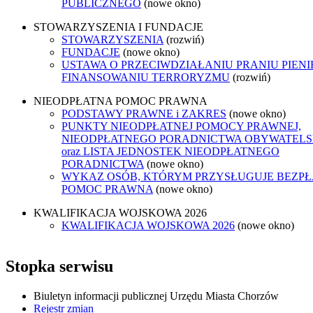
PUBLICZNEGO
(nowe okno)
STOWARZYSZENIA I FUNDACJE
STOWARZYSZENIA
(rozwiń)
FUNDACJE
(nowe okno)
USTAWA O PRZECIWDZIAŁANIU PRANIU PIENI
FINANSOWANIU TERRORYZMU
(rozwiń)
NIEODPŁATNA POMOC PRAWNA
PODSTAWY PRAWNE i ZAKRES
(nowe okno)
PUNKTY NIEODPŁATNEJ POMOCY PRAWNEJ,
NIEODPŁATNEGO PORADNICTWA OBYWATELS
oraz LISTA JEDNOSTEK NIEODPŁATNEGO
PORADNICTWA
(nowe okno)
WYKAZ OSÓB, KTÓRYM PRZYSŁUGUJE BEZP
POMOC PRAWNA
(nowe okno)
KWALIFIKACJA WOJSKOWA 2026
KWALIFIKACJA WOJSKOWA 2026
(nowe okno)
Stopka serwisu
Biuletyn informacji publicznej Urzędu Miasta Chorzów
Rejestr zmian