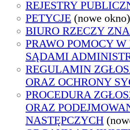
REJESTRY PUBLICZ
PETYCJE
(nowe okno
BIURO RZECZY ZN
PRAWO POMOCY W 
SĄDAMI ADMINIST
REGULAMIN ZGŁO
ORAZ OCHRONY S
PROCEDURA ZGŁO
ORAZ PODEJMOWAN
NASTĘPCZYCH
(now