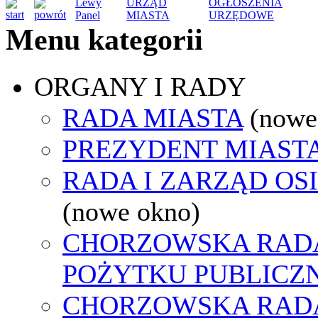
Lewy
URZĄD
OGŁOSZENIA
Panel
MIASTA
URZĘDOWE
Menu kategorii
ORGANY I RADY
RADA MIASTA
(nowe
PREZYDENT MIAST
RADA I ZARZĄD OS
(nowe okno)
CHORZOWSKA RADA
POŻYTKU PUBLICZ
CHORZOWSKA RAD