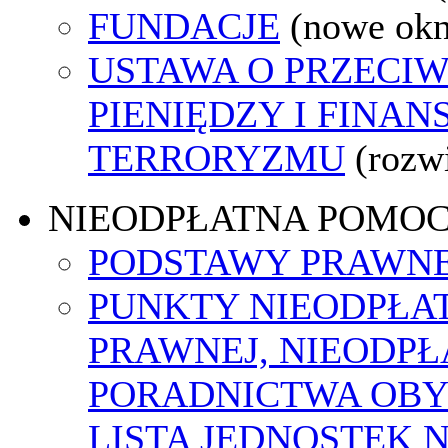
FUNDACJE
(nowe ok
USTAWA O PRZECIW
PIENIĘDZY I FINA
TERRORYZMU
(rozw
NIEODPŁATNA POMO
PODSTAWY PRAWNE
PUNKTY NIEODPŁA
PRAWNEJ, NIEODP
PORADNICTWA OBY
LISTA JEDNOSTEK 