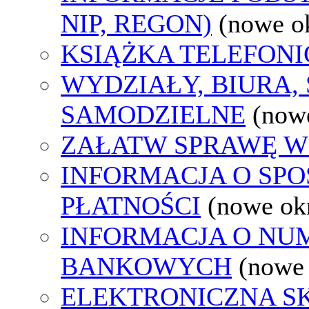
NIP, REGON)
(nowe o
KSIĄŻKA TELEFON
WYDZIAŁY, BIURA,
SAMODZIELNE
(now
ZAŁATW SPRAWĘ W
INFORMACJA O SP
PŁATNOŚCI
(nowe ok
INFORMACJA O N
BANKOWYCH
(nowe
ELEKTRONICZNA S