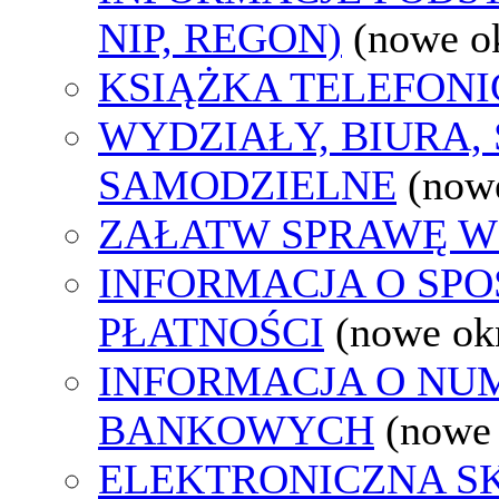
NIP, REGON)
(nowe o
KSIĄŻKA TELEFON
WYDZIAŁY, BIURA,
SAMODZIELNE
(now
ZAŁATW SPRAWĘ W
INFORMACJA O SP
PŁATNOŚCI
(nowe ok
INFORMACJA O N
BANKOWYCH
(nowe
ELEKTRONICZNA S