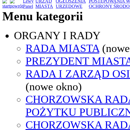
Lewy
URZĄD
OGŁOSZENIA
POSTĘPOWANIA W
Panel
MIASTA
URZĘDOWE
OCHRONY ŚRODO
Menu kategorii
ORGANY I RADY
RADA MIASTA
(nowe
PREZYDENT MIAST
RADA I ZARZĄD OS
(nowe okno)
CHORZOWSKA RADA
POŻYTKU PUBLICZ
CHORZOWSKA RAD