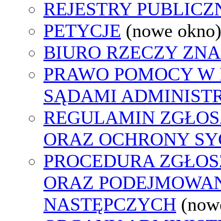
REJESTRY PUBLICZ
PETYCJE
(nowe okno
BIURO RZECZY ZN
PRAWO POMOCY W 
SĄDAMI ADMINIST
REGULAMIN ZGŁO
ORAZ OCHRONY S
PROCEDURA ZGŁO
ORAZ PODEJMOWAN
NASTĘPCZYCH
(now