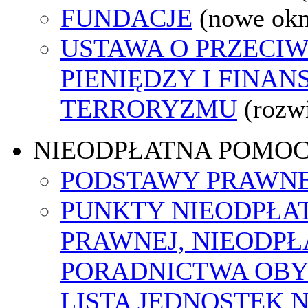
FUNDACJE
(nowe ok
USTAWA O PRZECIW
PIENIĘDZY I FINA
TERRORYZMU
(rozw
NIEODPŁATNA POMO
PODSTAWY PRAWNE
PUNKTY NIEODPŁA
PRAWNEJ, NIEODP
PORADNICTWA OBY
LISTA JEDNOSTEK 