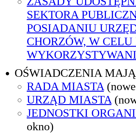
ZASADY UDOSTĘPN
SEKTORA PUBLICZ
POSIADANIU URZĘ
CHORZÓW, W CELU
WYKORZYSTYWAN
OŚWIADCZENIA MAJ
RADA MIASTA
(nowe
URZĄD MIASTA
(now
JEDNOSTKI ORGAN
okno)