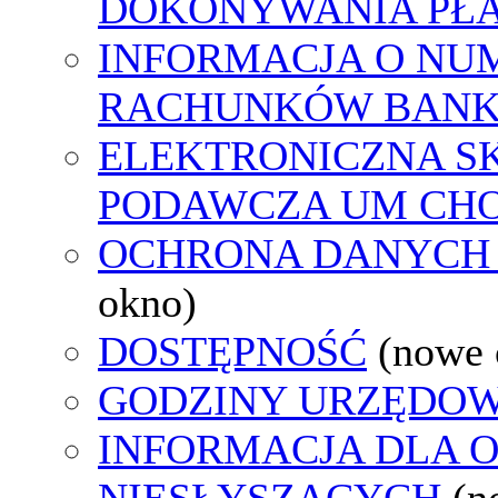
DOKONYWANIA PŁA
INFORMACJA O NU
RACHUNKÓW BAN
ELEKTRONICZNA S
PODAWCZA UM CH
OCHRONA DANYCH
okno)
DOSTĘPNOŚĆ
(nowe 
GODZINY URZĘDOW
INFORMACJA DLA 
NIESŁYSZĄCYCH
(n