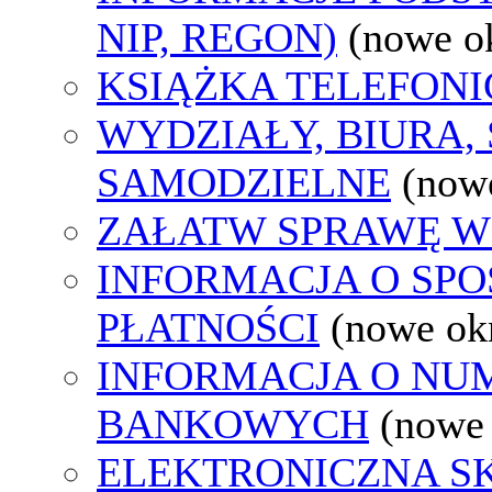
NIP, REGON)
(nowe o
KSIĄŻKA TELEFON
WYDZIAŁY, BIURA,
SAMODZIELNE
(now
ZAŁATW SPRAWĘ W
INFORMACJA O SP
PŁATNOŚCI
(nowe ok
INFORMACJA O N
BANKOWYCH
(nowe
ELEKTRONICZNA S