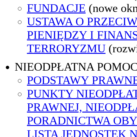
FUNDACJE
(nowe ok
USTAWA O PRZECIW
PIENIĘDZY I FINA
TERRORYZMU
(rozw
NIEODPŁATNA POMO
PODSTAWY PRAWNE
PUNKTY NIEODPŁA
PRAWNEJ, NIEODP
PORADNICTWA OBY
LISTA JEDNOSTEK 