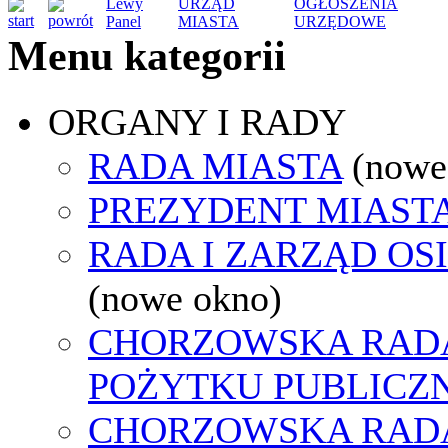
Lewy
URZĄD
OGŁOSZENIA
Panel
MIASTA
URZĘDOWE
Menu kategorii
ORGANY I RADY
RADA MIASTA
(nowe
PREZYDENT MIAST
RADA I ZARZĄD OS
(nowe okno)
CHORZOWSKA RADA
POŻYTKU PUBLICZ
CHORZOWSKA RAD