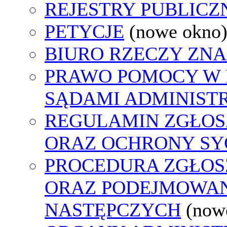
REJESTRY PUBLICZ
PETYCJE
(nowe okno
BIURO RZECZY ZN
PRAWO POMOCY W 
SĄDAMI ADMINIST
REGULAMIN ZGŁO
ORAZ OCHRONY S
PROCEDURA ZGŁO
ORAZ PODEJMOWAN
NASTĘPCZYCH
(now