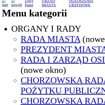
Lewy
URZĄD
OGŁOSZENIA
Panel
MIASTA
URZĘDOWE
Menu kategorii
ORGANY I RADY
RADA MIASTA
(nowe
PREZYDENT MIAST
RADA I ZARZĄD OS
(nowe okno)
CHORZOWSKA RADA
POŻYTKU PUBLICZ
CHORZOWSKA RAD