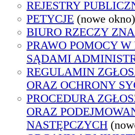
REJESTRY PUBLICZ
PETYCJE
(nowe okno
BIURO RZECZY ZN
PRAWO POMOCY W 
SĄDAMI ADMINIST
REGULAMIN ZGŁO
ORAZ OCHRONY S
PROCEDURA ZGŁO
ORAZ PODEJMOWAN
NASTĘPCZYCH
(now