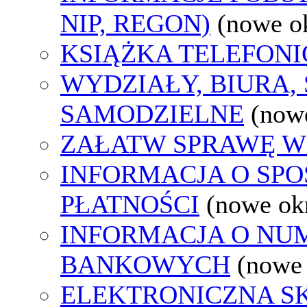
NIP, REGON)
(nowe o
KSIĄŻKA TELEFON
WYDZIAŁY, BIURA,
SAMODZIELNE
(now
ZAŁATW SPRAWĘ W
INFORMACJA O SP
PŁATNOŚCI
(nowe ok
INFORMACJA O N
BANKOWYCH
(nowe
ELEKTRONICZNA S