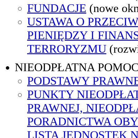
FUNDACJE
(nowe ok
USTAWA O PRZECIW
PIENIĘDZY I FINA
TERRORYZMU
(rozw
NIEODPŁATNA POMO
PODSTAWY PRAWNE
PUNKTY NIEODPŁA
PRAWNEJ, NIEODP
PORADNICTWA OBY
LISTA JEDNOSTEK 