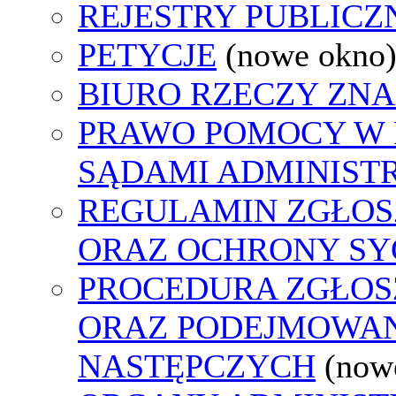
REJESTRY PUBLICZ
PETYCJE
(nowe okno
BIURO RZECZY ZN
PRAWO POMOCY W 
SĄDAMI ADMINIST
REGULAMIN ZGŁO
ORAZ OCHRONY S
PROCEDURA ZGŁO
ORAZ PODEJMOWAN
NASTĘPCZYCH
(now