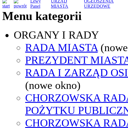
Lewy
URZĄD
OGŁOSZENIA
Panel
MIASTA
URZĘDOWE
Menu kategorii
ORGANY I RADY
RADA MIASTA
(nowe
PREZYDENT MIAST
RADA I ZARZĄD OS
(nowe okno)
CHORZOWSKA RADA
POŻYTKU PUBLICZ
CHORZOWSKA RAD