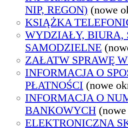
NIP, REGON)
(nowe o
KSIĄŻKA TELEFON
WYDZIAŁY, BIURA,
SAMODZIELNE
(now
ZAŁATW SPRAWĘ W
INFORMACJA O SP
PŁATNOŚCI
(nowe ok
INFORMACJA O N
BANKOWYCH
(nowe
ELEKTRONICZNA S