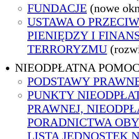
FUNDACJE
(nowe ok
USTAWA O PRZECIW
PIENIĘDZY I FINA
TERRORYZMU
(rozw
NIEODPŁATNA POMO
PODSTAWY PRAWNE
PUNKTY NIEODPŁA
PRAWNEJ, NIEODP
PORADNICTWA OBY
LISTA JEDNOSTEK 