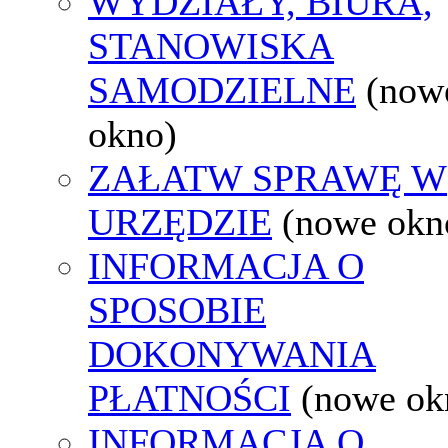
WYDZIAŁY, BIURA,
STANOWISKA
SAMODZIELNE
(now
okno)
ZAŁATW SPRAWĘ W
URZĘDZIE
(nowe okn
INFORMACJA O
SPOSOBIE
DOKONYWANIA
PŁATNOŚCI
(nowe ok
INFORMACJA O