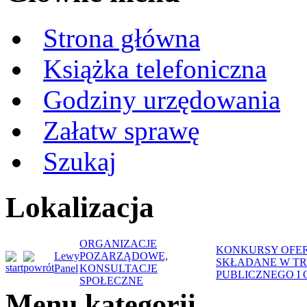
Strona główna
Książka telefoniczna
Godziny urzędowania
Załatw sprawę
Szukaj
Lokalizacja
ORGANIZACJE
KONKURSY OFER
Lewy
POZARZĄDOWE,
SKŁADANE W TRY
Panel
KONSULTACJE
PUBLICZNEGO I
SPOŁECZNE
Menu kategorii