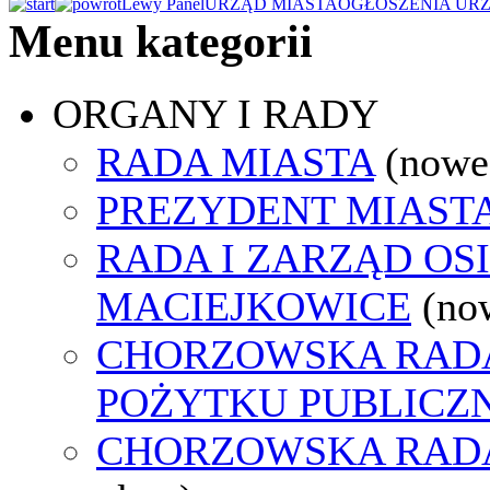
Lewy Panel
URZĄD MIASTA
OGŁOSZENIA UR
Menu kategorii
ORGANY I RADY
RADA MIASTA
(nowe
PREZYDENT MIAST
RADA I ZARZĄD OS
MACIEJKOWICE
(no
CHORZOWSKA RADA
POŻYTKU PUBLICZ
CHORZOWSKA RAD