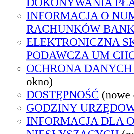
DOKONYWANIA PŁA
INFORMACJA O NU
RACHUNKÓW BAN
ELEKTRONICZNA S
PODAWCZA UM CH
OCHRONA DANYCH
okno)
DOSTĘPNOŚĆ
(nowe 
GODZINY URZĘDOW
INFORMACJA DLA 
NIESŁYSZĄCYCH
(n