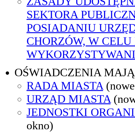
ZASADY UDOSTĘPN
SEKTORA PUBLICZ
POSIADANIU URZĘ
CHORZÓW, W CELU
WYKORZYSTYWAN
OŚWIADCZENIA MAJ
RADA MIASTA
(nowe
URZĄD MIASTA
(now
JEDNOSTKI ORGAN
okno)