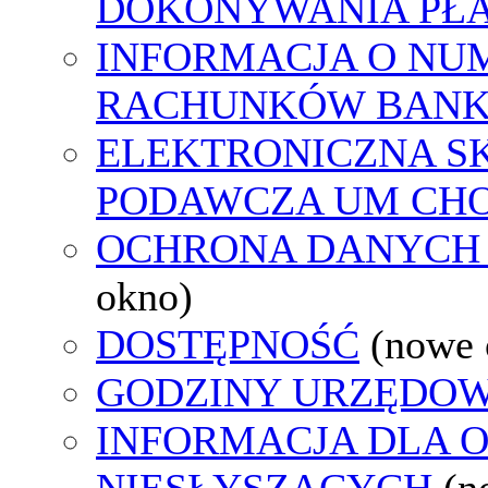
DOKONYWANIA PŁA
INFORMACJA O NU
RACHUNKÓW BAN
ELEKTRONICZNA S
PODAWCZA UM CH
OCHRONA DANYCH
okno)
DOSTĘPNOŚĆ
(nowe 
GODZINY URZĘDOW
INFORMACJA DLA 
NIESŁYSZĄCYCH
(n