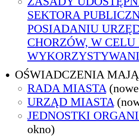
ZASADY UDOSTĘPN
SEKTORA PUBLICZ
POSIADANIU URZĘ
CHORZÓW, W CELU
WYKORZYSTYWAN
OŚWIADCZENIA MAJ
RADA MIASTA
(nowe
URZĄD MIASTA
(now
JEDNOSTKI ORGAN
okno)