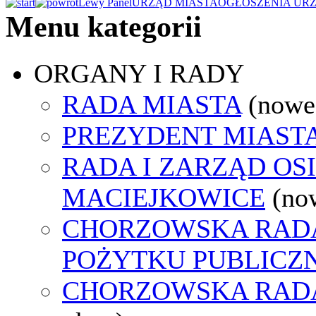
Lewy Panel
URZĄD MIASTA
OGŁOSZENIA UR
Menu kategorii
ORGANY I RADY
RADA MIASTA
(nowe
PREZYDENT MIAST
RADA I ZARZĄD OS
MACIEJKOWICE
(no
CHORZOWSKA RADA
POŻYTKU PUBLICZ
CHORZOWSKA RAD