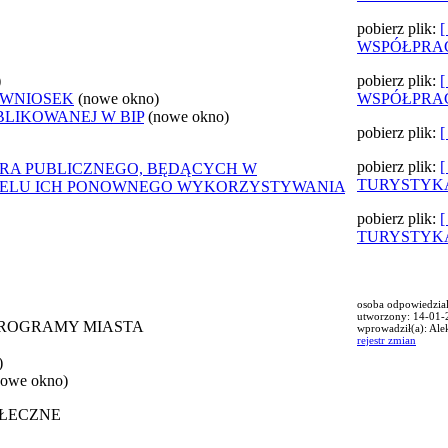
pobierz plik:
WSPÓŁPRA
)
pobierz plik:
 WNIOSEK
(nowe okno)
WSPÓŁPRA
BLIKOWANEJ W BIP
(nowe okno)
pobierz plik:
pobierz plik:
ORA PUBLICZNEGO, BĘDĄCYCH W
TURYSTYKA
 CELU ICH PONOWNEGO WYKORZYSTYWANIA
pobierz plik:
TURYSTYKA
osoba odpowiedzial
utworzony: 14-01-
 PROGRAMY MIASTA
wprowadził(a): Ale
rejestr zmian
)
nowe okno)
OŁECZNE