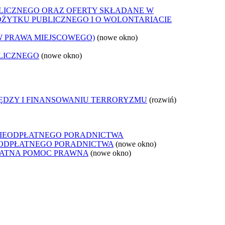
LICZNEGO ORAZ OFERTY SKŁADANE W
POŻYTKU PUBLICZNEGO I O WOLONTARIACIE
W PRAWA MIEJSCOWEGO)
(nowe okno)
LICZNEGO
(nowe okno)
IĘDZY I FINANSOWANIU TERRORYZMU
(rozwiń)
NIEODPŁATNEGO PORADNICTWA
IEODPŁATNEGO PORADNICTWA
(nowe okno)
ŁATNA POMOC PRAWNA
(nowe okno)