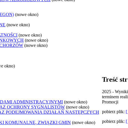
REGON)
(nowe okno)
NE
(nowe okno)
ATNOŚCI
(nowe okno)
ANKOWYCH
(nowe okno)
 CHORZÓW
(nowe okno)
we okno)
Treść st
2025 - Wyniki
terminem reali
DAMI ADMINISTRACYJNYMI
(nowe okno)
Promocji
AZ OCHRONY SYGNALISTÓW
(nowe okno)
pobierz plik:
Z PODEJMOWANIA DZIAŁAŃ NASTĘPCZYCH
pobierz plik:
ZKI KOMUNALNE, ZWIĄZKI GMIN
(nowe okno)