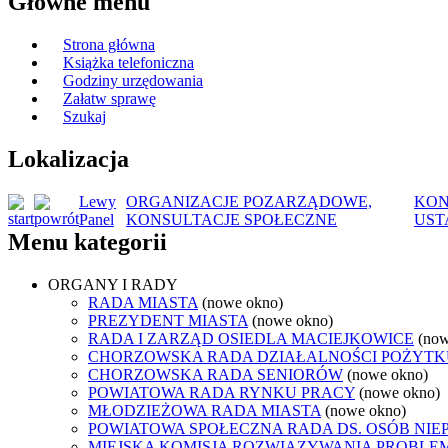
Główne menu
Strona główna
Książka telefoniczna
Godziny urzędowania
Załatw sprawę
Szukaj
Lokalizacja
Lewy
ORGANIZACJE POZARZĄDOWE,
KON
Panel
KONSULTACJE SPOŁECZNE
UST
Menu kategorii
ORGANY I RADY
RADA MIASTA
(nowe okno)
PREZYDENT MIASTA
(nowe okno)
RADA I ZARZĄD OSIEDLA MACIEJKOWICE
(now
CHORZOWSKA RADA DZIAŁALNOŚCI POŻYTK
CHORZOWSKA RADA SENIORÓW
(nowe okno)
POWIATOWA RADA RYNKU PRACY
(nowe okno)
MŁODZIEŻOWA RADA MIASTA
(nowe okno)
POWIATOWA SPOŁECZNA RADA DS. OSÓB NI
MIEJSKA KOMISJA ROZWIĄZYWANIA PROB