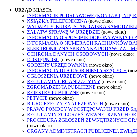
URZĄD MIASTA
INFORMACJE PODSTAWOWE (KONTAKT, NIP, 
KSIĄŻKA TELEFONICZNA
(nowe okno)
WYDZIAŁY, BIURA, STANOWISKA SAMODZIEL
ZAŁATW SPRAWĘ W URZĘDZIE
(nowe okno)
INFORMACJA O SPOSOBIE DOKONYWANIA PŁ
INFORMACJA O NUMERACH RACHUNKÓW B
ELEKTRONICZNA SKRZYNKA PODAWCZA UM
OCHRONA DANYCH OSOBOWYCH
(nowe okno)
DOSTĘPNOŚĆ
(nowe okno)
GODZINY URZĘDOWANIA
(nowe okno)
INFORMACJA DLA OSÓB NIESŁYSZĄCYCH
(no
OGŁOSZENIA URZĘDOWE
(nowe okno)
REGULAMIN ORGANIZACYJNY
(nowe okno)
ZGROMADZENIA PUBLICZNE
(nowe okno)
REJESTRY PUBLICZNE
(nowe okno)
PETYCJE
(nowe okno)
BIURO RZECZY ZNALEZIONYCH
(nowe okno)
PRAWO POMOCY W POSTĘPOWANIU PRZED SĄ
REGULAMIN ZGŁOSZEŃ WEWNĘTRZNYCH OR
PROCEDURA ZGŁOSZEŃ ZEWNĘTRZNYCH ORA
(nowe okno)
ORGANY ADMINISTRACJI PUBLICZNEJ, ZWIĄ