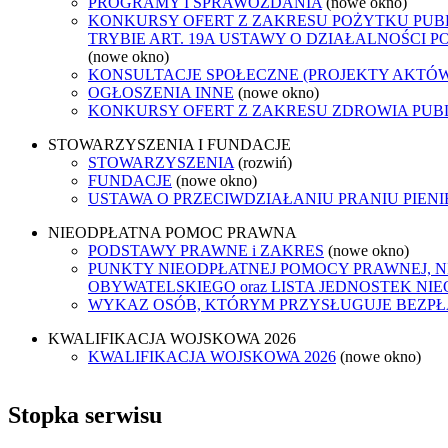
PROGRAMY I SPRAWOZDANIA
(nowe okno)
KONKURSY OFERT Z ZAKRESU POŻYTKU PUB
TRYBIE ART. 19A USTAWY O DZIAŁALNOŚCI 
(nowe okno)
KONSULTACJE SPOŁECZNE (PROJEKTY AKTÓ
OGŁOSZENIA INNE
(nowe okno)
KONKURSY OFERT Z ZAKRESU ZDROWIA PUB
STOWARZYSZENIA I FUNDACJE
STOWARZYSZENIA
(rozwiń)
FUNDACJE
(nowe okno)
USTAWA O PRZECIWDZIAŁANIU PRANIU PIEN
NIEODPŁATNA POMOC PRAWNA
PODSTAWY PRAWNE i ZAKRES
(nowe okno)
PUNKTY NIEODPŁATNEJ POMOCY PRAWNEJ, 
OBYWATELSKIEGO oraz LISTA JEDNOSTEK N
WYKAZ OSÓB, KTÓRYM PRZYSŁUGUJE BEZP
KWALIFIKACJA WOJSKOWA 2026
KWALIFIKACJA WOJSKOWA 2026
(nowe okno)
Stopka serwisu