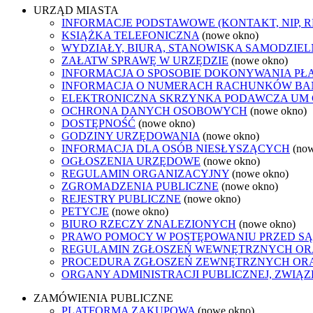
URZĄD MIASTA
INFORMACJE PODSTAWOWE (KONTAKT, NIP, 
KSIĄŻKA TELEFONICZNA
(nowe okno)
WYDZIAŁY, BIURA, STANOWISKA SAMODZIEL
ZAŁATW SPRAWĘ W URZĘDZIE
(nowe okno)
INFORMACJA O SPOSOBIE DOKONYWANIA PŁ
INFORMACJA O NUMERACH RACHUNKÓW B
ELEKTRONICZNA SKRZYNKA PODAWCZA UM
OCHRONA DANYCH OSOBOWYCH
(nowe okno)
DOSTĘPNOŚĆ
(nowe okno)
GODZINY URZĘDOWANIA
(nowe okno)
INFORMACJA DLA OSÓB NIESŁYSZĄCYCH
(no
OGŁOSZENIA URZĘDOWE
(nowe okno)
REGULAMIN ORGANIZACYJNY
(nowe okno)
ZGROMADZENIA PUBLICZNE
(nowe okno)
REJESTRY PUBLICZNE
(nowe okno)
PETYCJE
(nowe okno)
BIURO RZECZY ZNALEZIONYCH
(nowe okno)
PRAWO POMOCY W POSTĘPOWANIU PRZED SĄ
REGULAMIN ZGŁOSZEŃ WEWNĘTRZNYCH OR
PROCEDURA ZGŁOSZEŃ ZEWNĘTRZNYCH ORA
ORGANY ADMINISTRACJI PUBLICZNEJ, ZWIĄ
ZAMÓWIENIA PUBLICZNE
PLATFORMA ZAKUPOWA
(nowe okno)