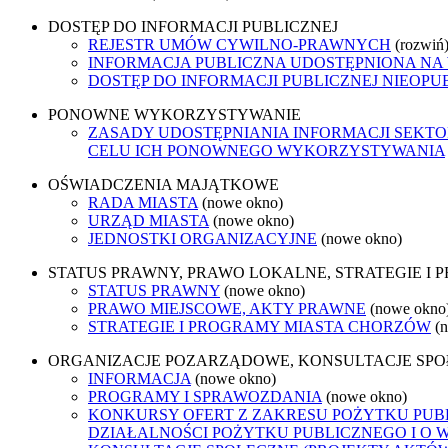
DOSTĘP DO INFORMACJI PUBLICZNEJ
REJESTR UMÓW CYWILNO-PRAWNYCH
(rozwiń
INFORMACJA PUBLICZNA UDOSTĘPNIONA NA
DOSTĘP DO INFORMACJI PUBLICZNEJ NIEOPU
PONOWNE WYKORZYSTYWANIE
ZASADY UDOSTĘPNIANIA INFORMACJI SEKT
CELU ICH PONOWNEGO WYKORZYSTYWANIA
OŚWIADCZENIA MAJĄTKOWE
RADA MIASTA
(nowe okno)
URZĄD MIASTA
(nowe okno)
JEDNOSTKI ORGANIZACYJNE
(nowe okno)
STATUS PRAWNY, PRAWO LOKALNE, STRATEGIE I
STATUS PRAWNY
(nowe okno)
PRAWO MIEJSCOWE, AKTY PRAWNE
(nowe okno
STRATEGIE I PROGRAMY MIASTA CHORZÓW
(
ORGANIZACJE POZARZĄDOWE, KONSULTACJE SP
INFORMACJA
(nowe okno)
PROGRAMY I SPRAWOZDANIA
(nowe okno)
KONKURSY OFERT Z ZAKRESU POŻYTKU PUBL
DZIAŁALNOŚCI POŻYTKU PUBLICZNEGO I O 