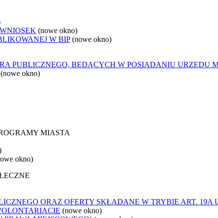
)
 WNIOSEK
(nowe okno)
BLIKOWANEJ W BIP
(nowe okno)
ORA PUBLICZNEGO, BĘDĄCYCH W POSIADANIU URZĘDU 
(nowe okno)
 PROGRAMY MIASTA
)
nowe okno)
OŁECZNE
ICZNEGO ORAZ OFERTY SKŁADANE W TRYBIE ART. 19A 
WOLONTARIACIE
(nowe okno)