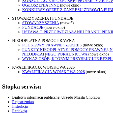
KONSULTACJE SPOŁECZNE (PROJEKTY AKTÓ
OGŁOSZENIA INNE
(nowe okno)
KONKURSY OFERT Z ZAKRESU ZDROWIA PUB
STOWARZYSZENIA I FUNDACJE
STOWARZYSZENIA
(rozwiń)
FUNDACJE
(nowe okno)
USTAWA O PRZECIWDZIAŁANIU PRANIU PIEN
NIEODPŁATNA POMOC PRAWNA
PODSTAWY PRAWNE i ZAKRES
(nowe okno)
PUNKTY NIEODPŁATNEJ POMOCY PRAWNEJ, N
NIEODPŁATNEGO PORADNICTWA
(nowe okno)
WYKAZ OSÓB, KTÓRYM PRZYSŁUGUJE BEZP
KWALIFIKACJA WOJSKOWA 2026
KWALIFIKACJA WOJSKOWA 2026
(nowe okno)
Stopka serwisu
Biuletyn informacji publicznej Urzędu Miasta Chorzów
Rejestr zmian
Instrukcja
Redakcja