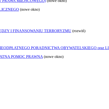
W PRAWA MIEJSCOWEGO)
(nowe okno)
LICZNEGO
(nowe okno)
IĘDZY I FINANSOWANIU TERRORYZMU
(rozwiń)
IEODPŁATNEGO PORADNICTWA OBYWATELSKIEGO oraz LI
ŁATNA POMOC PRAWNA
(nowe okno)