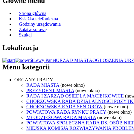
Główne menu
Strona główna
Książka telefoniczna
Godziny urzędowania
Załatw sprawę
Szukaj
Lokalizacja
Lewy Panel
URZĄD MIASTA
OGŁOSZENIA UR
Menu kategorii
ORGANY I RADY
RADA MIASTA
(nowe okno)
PREZYDENT MIASTA
(nowe okno)
RADA I ZARZĄD OSIEDLA MACIEJKOWICE
(now
CHORZOWSKA RADA DZIAŁALNOŚCI POŻYTK
CHORZOWSKA RADA SENIORÓW
(nowe okno)
POWIATOWA RADA RYNKU PRACY
(nowe okno)
MŁODZIEŻOWA RADA MIASTA
(nowe okno)
POWIATOWA SPOŁECZNA RADA DS. OSÓB NI
MIEJSKA KOMISJA ROZWIĄZYWANIA PROB