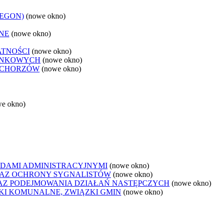
REGON)
(nowe okno)
NE
(nowe okno)
ATNOŚCI
(nowe okno)
ANKOWYCH
(nowe okno)
 CHORZÓW
(nowe okno)
we okno)
DAMI ADMINISTRACYJNYMI
(nowe okno)
AZ OCHRONY SYGNALISTÓW
(nowe okno)
Z PODEJMOWANIA DZIAŁAŃ NASTĘPCZYCH
(nowe okno)
ZKI KOMUNALNE, ZWIĄZKI GMIN
(nowe okno)