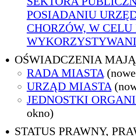
SEKTORA PUBLICZ
POSIADANIU URZĘ
CHORZÓW, W CELU
WYKORZYSTYWAN
OŚWIADCZENIA MAJ
RADA MIASTA
(nowe
URZĄD MIASTA
(now
JEDNOSTKI ORGAN
okno)
STATUS PRAWNY, PR