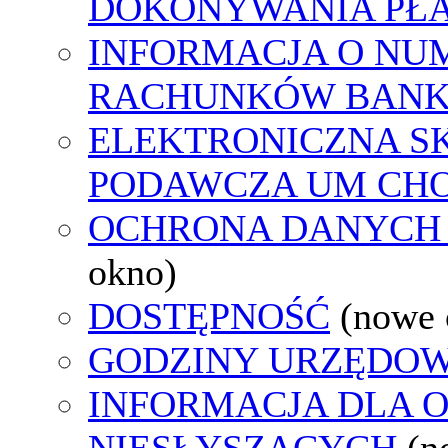
DOKONYWANIA PŁA
INFORMACJA O NU
RACHUNKÓW BAN
ELEKTRONICZNA S
PODAWCZA UM CH
OCHRONA DANYCH
okno)
DOSTĘPNOŚĆ
(nowe 
GODZINY URZĘDOW
INFORMACJA DLA 
NIESŁYSZĄCYCH
(n