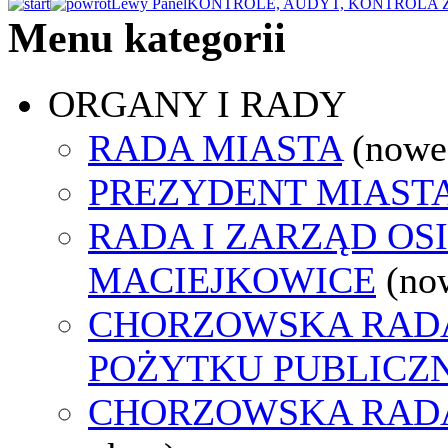
Lewy Panel
KONTROLE, AUDYT, KONTROLA
Menu kategorii
ORGANY I RADY
RADA MIASTA
(nowe
PREZYDENT MIAST
RADA I ZARZĄD OS
MACIEJKOWICE
(no
CHORZOWSKA RADA
POŻYTKU PUBLICZ
CHORZOWSKA RAD