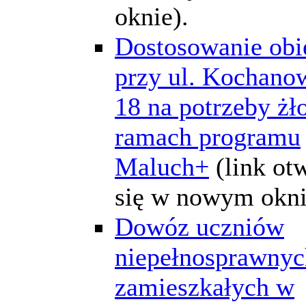
oknie).
Dostosowanie obi
przy ul. Kochano
18 na potrzeby żł
ramach programu
Maluch+
(link ot
się w nowym okni
Dowóz uczniów
niepełnosprawnyc
zamieszkałych w