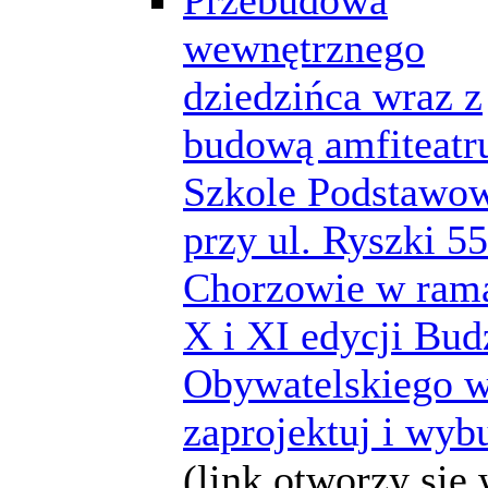
wewnętrznego
dziedzińca wraz z
budową amfiteatr
Szkole Podstawow
przy ul. Ryszki 5
Chorzowie w ram
X i XI edycji Bud
Obywatelskiego w
zaprojektuj i wyb
(link otworzy się