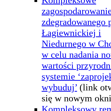
zagospodarowanie
zdegradowanego p
Łagiewnickiej i
Niedurnego w Ch
w celu nadania n
wartości przyrodn
systemie ‘zaprojek
wybuduj’
(link o
się w nowym okni
Kompleksowy rem