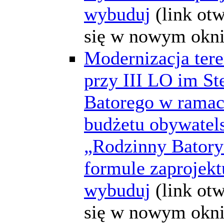
wybuduj
(link ot
się w nowym okni
Modernizacja ter
przy III LO im St
Batorego w rama
budżetu obywatel
„Rodzinny Bator
formule zaprojektu
wybuduj
(link ot
się w nowym okni