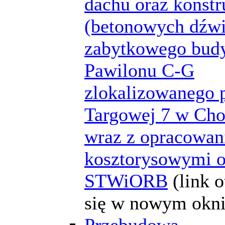
dachu oraz konstr
(betonowych dźw
zabytkowego bud
Pawilonu C-G
zlokalizowanego p
Targowej 7 w Cho
wraz z opracowan
kosztorysowymi o
STWiORB
(link 
się w nowym okni
Przebudowa