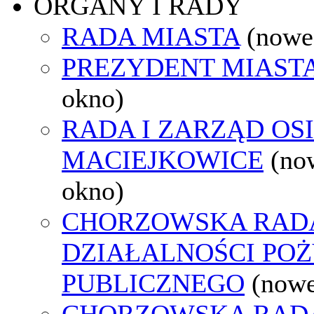
ORGANY I RADY
RADA MIASTA
(nowe
PREZYDENT MIAST
okno)
RADA I ZARZĄD OS
MACIEJKOWICE
(no
okno)
CHORZOWSKA RAD
DZIAŁALNOŚCI PO
PUBLICZNEGO
(nowe
CHORZOWSKA RAD