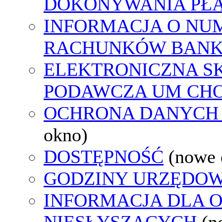
DOKONYWANIA PŁA
INFORMACJA O NU
RACHUNKÓW BAN
ELEKTRONICZNA S
PODAWCZA UM CH
OCHRONA DANYCH
okno)
DOSTĘPNOŚĆ
(nowe 
GODZINY URZĘDOW
INFORMACJA DLA 
NIESŁYSZĄCYCH
(n