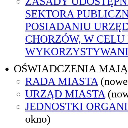
ZASADY UDOSTĘPN
SEKTORA PUBLICZ
POSIADANIU URZĘ
CHORZÓW, W CELU
WYKORZYSTYWAN
OŚWIADCZENIA MAJ
RADA MIASTA
(nowe
URZĄD MIASTA
(now
JEDNOSTKI ORGAN
okno)