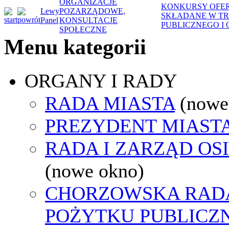
ORGANIZACJE
KONKURSY OFER
Lewy
POZARZĄDOWE,
SKŁADANE W TRY
Panel
KONSULTACJE
PUBLICZNEGO I
SPOŁECZNE
Menu kategorii
ORGANY I RADY
RADA MIASTA
(nowe
PREZYDENT MIAST
RADA I ZARZĄD OS
(nowe okno)
CHORZOWSKA RADA
POŻYTKU PUBLICZ