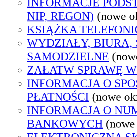
INFORMACJE PODS
NIP, REGON)
(nowe o
KSIĄŻKA TELEFON
WYDZIAŁY, BIURA,
SAMODZIELNE
(now
ZAŁATW SPRAWĘ W
INFORMACJA O SP
PŁATNOŚCI
(nowe ok
INFORMACJA O N
BANKOWYCH
(nowe
ELEKTRONICZNA S