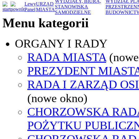
WYDZIAŁY, BIURA,
WYDZIAŁ PL
Lewy
URZĄD
STANOWISKA
PRZESTRZENN
Panel
MIASTA
SAMODZIELNE
BUDOWNICTW
Menu kategorii
ORGANY I RADY
RADA MIASTA
(nowe
PREZYDENT MIAST
RADA I ZARZĄD OS
(nowe okno)
CHORZOWSKA RADA
POŻYTKU PUBLICZ
CHORZOWSKA RAD