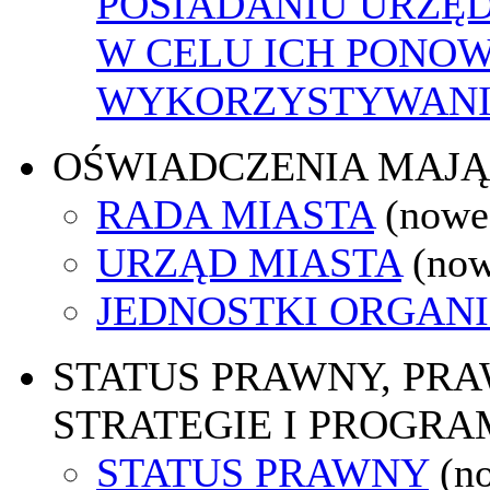
POSIADANIU URZĘ
W CELU ICH PONO
WYKORZYSTYWAN
OŚWIADCZENIA MAJ
RADA MIASTA
(nowe
URZĄD MIASTA
(now
JEDNOSTKI ORGAN
STATUS PRAWNY, PR
STRATEGIE I PROGRA
STATUS PRAWNY
(n