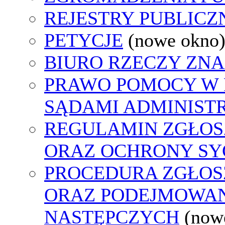
REJESTRY PUBLICZ
PETYCJE
(nowe okno
BIURO RZECZY ZN
PRAWO POMOCY W 
SĄDAMI ADMINIST
REGULAMIN ZGŁO
ORAZ OCHRONY S
PROCEDURA ZGŁO
ORAZ PODEJMOWAN
NASTĘPCZYCH
(now