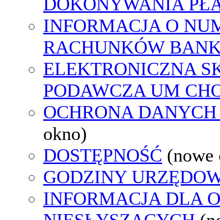
DOKONYWANIA PŁA
INFORMACJA O NU
RACHUNKÓW BAN
ELEKTRONICZNA S
PODAWCZA UM CH
OCHRONA DANYCH
okno)
DOSTĘPNOŚĆ
(nowe 
GODZINY URZĘDOW
INFORMACJA DLA 
NIESŁYSZĄCYCH
(n