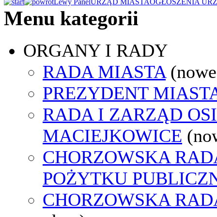
Lewy Panel
URZĄD MIASTA
OGŁOSZENIA UR
Menu kategorii
ORGANY I RADY
RADA MIASTA
(nowe
PREZYDENT MIAST
RADA I ZARZĄD OS
MACIEJKOWICE
(no
CHORZOWSKA RADA
POŻYTKU PUBLICZ
CHORZOWSKA RAD