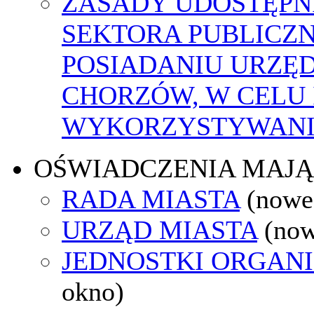
ZASADY UDOSTĘPN
SEKTORA PUBLICZ
POSIADANIU URZĘ
CHORZÓW, W CELU
WYKORZYSTYWAN
OŚWIADCZENIA MAJ
RADA MIASTA
(nowe
URZĄD MIASTA
(now
JEDNOSTKI ORGAN
okno)