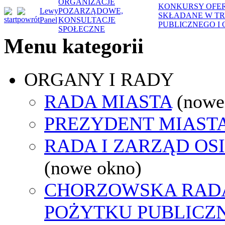
ORGANIZACJE
KONKURSY OFER
Lewy
POZARZĄDOWE,
SKŁADANE W TRY
Panel
KONSULTACJE
PUBLICZNEGO I
SPOŁECZNE
Menu kategorii
ORGANY I RADY
RADA MIASTA
(nowe
PREZYDENT MIAST
RADA I ZARZĄD OS
(nowe okno)
CHORZOWSKA RADA
POŻYTKU PUBLICZ