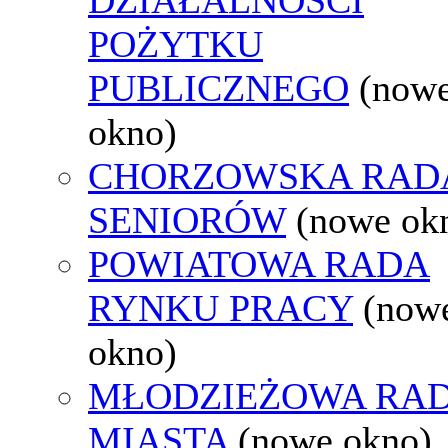
POŻYTKU
PUBLICZNEGO
(now
okno)
CHORZOWSKA RAD
SENIORÓW
(nowe ok
POWIATOWA RADA
RYNKU PRACY
(now
okno)
MŁODZIEŻOWA RA
MIASTA
(nowe okno)