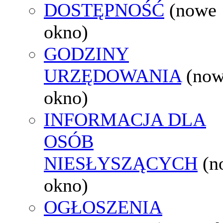
DOSTĘPNOŚĆ
(nowe
okno)
GODZINY
URZĘDOWANIA
(no
okno)
INFORMACJA DLA
OSÓB
NIESŁYSZĄCYCH
(n
okno)
OGŁOSZENIA