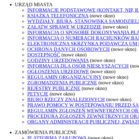
URZĄD MIASTA
INFORMACJE PODSTAWOWE (KONTAKT, NIP, 
KSIĄŻKA TELEFONICZNA
(nowe okno)
WYDZIAŁY, BIURA, STANOWISKA SAMODZIEL
ZAŁATW SPRAWĘ W URZĘDZIE
(nowe okno)
INFORMACJA O SPOSOBIE DOKONYWANIA PŁ
INFORMACJA O NUMERACH RACHUNKÓW B
ELEKTRONICZNA SKRZYNKA PODAWCZA UM
OCHRONA DANYCH OSOBOWYCH
(nowe okno)
DOSTĘPNOŚĆ
(nowe okno)
GODZINY URZĘDOWANIA
(nowe okno)
INFORMACJA DLA OSÓB NIESŁYSZĄCYCH
(no
OGŁOSZENIA URZĘDOWE
(nowe okno)
REGULAMIN ORGANIZACYJNY
(nowe okno)
ZGROMADZENIA PUBLICZNE
(nowe okno)
REJESTRY PUBLICZNE
(nowe okno)
PETYCJE
(nowe okno)
BIURO RZECZY ZNALEZIONYCH
(nowe okno)
PRAWO POMOCY W POSTĘPOWANIU PRZED SĄ
REGULAMIN ZGŁOSZEŃ WEWNĘTRZNYCH OR
PROCEDURA ZGŁOSZEŃ ZEWNĘTRZNYCH ORA
ORGANY ADMINISTRACJI PUBLICZNEJ, ZWIĄ
ZAMÓWIENIA PUBLICZNE
PLATFORMA ZAKUPOWA
(nowe okno)