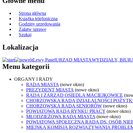
Główne menu
Strona główna
Książka telefoniczna
Godziny urzędowania
Załatw sprawę
Szukaj
Lokalizacja
Lewy Panel
URZĄD MIASTA
WYDZIAŁY, BIUR
Menu kategorii
ORGANY I RADY
RADA MIASTA
(nowe okno)
PREZYDENT MIASTA
(nowe okno)
RADA I ZARZĄD OSIEDLA MACIEJKOWICE
(now
CHORZOWSKA RADA DZIAŁALNOŚCI POŻYTK
CHORZOWSKA RADA SENIORÓW
(nowe okno)
POWIATOWA RADA RYNKU PRACY
(nowe okno)
MŁODZIEŻOWA RADA MIASTA
(nowe okno)
POWIATOWA SPOŁECZNA RADA DS. OSÓB NI
MIEJSKA KOMISJA ROZWIĄZYWANIA PROB