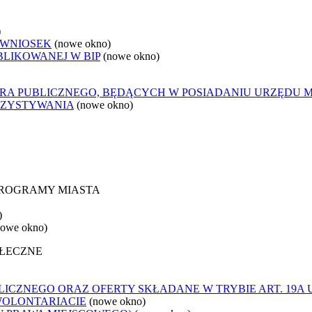
)
 WNIOSEK
(nowe okno)
BLIKOWANEJ W BIP
(nowe okno)
ORA PUBLICZNEGO, BĘDĄCYCH W POSIADANIU URZĘDU 
RZYSTYWANIA
(nowe okno)
 PROGRAMY MIASTA
)
nowe okno)
OŁECZNE
ICZNEGO ORAZ OFERTY SKŁADANE W TRYBIE ART. 19A 
WOLONTARIACIE
(nowe okno)