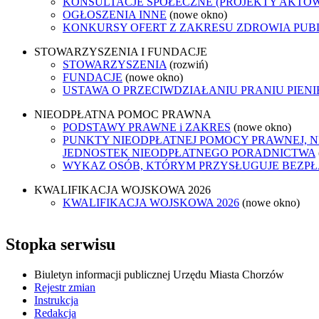
KONSULTACJE SPOŁECZNE (PROJEKTY AKTÓ
OGŁOSZENIA INNE
(nowe okno)
KONKURSY OFERT Z ZAKRESU ZDROWIA PUB
STOWARZYSZENIA I FUNDACJE
STOWARZYSZENIA
(rozwiń)
FUNDACJE
(nowe okno)
USTAWA O PRZECIWDZIAŁANIU PRANIU PIEN
NIEODPŁATNA POMOC PRAWNA
PODSTAWY PRAWNE i ZAKRES
(nowe okno)
PUNKTY NIEODPŁATNEJ POMOCY PRAWNEJ, N
JEDNOSTEK NIEODPŁATNEGO PORADNICTWA
WYKAZ OSÓB, KTÓRYM PRZYSŁUGUJE BEZP
KWALIFIKACJA WOJSKOWA 2026
KWALIFIKACJA WOJSKOWA 2026
(nowe okno)
Stopka serwisu
Biuletyn informacji publicznej Urzędu Miasta Chorzów
Rejestr zmian
Instrukcja
Redakcja