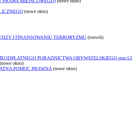
W PRAWA MIEJSCOWEGO)
(nowe okno)
LICZNEGO
(nowe okno)
IĘDZY I FINANSOWANIU TERRORYZMU
(rozwiń)
IEODPŁATNEGO PORADNICTWA OBYWATELSKIEGO oraz L
(nowe okno)
ŁATNA POMOC PRAWNA
(nowe okno)