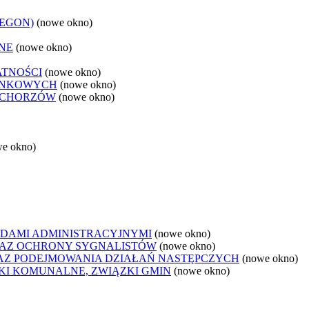
REGON)
(nowe okno)
NE
(nowe okno)
ATNOŚCI
(nowe okno)
ANKOWYCH
(nowe okno)
 CHORZÓW
(nowe okno)
we okno)
DAMI ADMINISTRACYJNYMI
(nowe okno)
AZ OCHRONY SYGNALISTÓW
(nowe okno)
Z PODEJMOWANIA DZIAŁAŃ NASTĘPCZYCH
(nowe okno)
ZKI KOMUNALNE, ZWIĄZKI GMIN
(nowe okno)