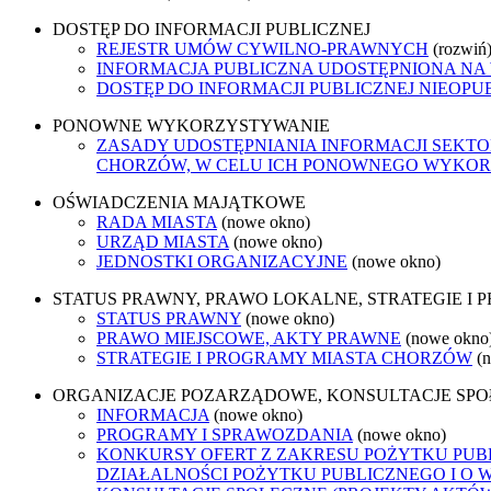
DOSTĘP DO INFORMACJI PUBLICZNEJ
REJESTR UMÓW CYWILNO-PRAWNYCH
(rozwiń
INFORMACJA PUBLICZNA UDOSTĘPNIONA NA
DOSTĘP DO INFORMACJI PUBLICZNEJ NIEOPU
PONOWNE WYKORZYSTYWANIE
ZASADY UDOSTĘPNIANIA INFORMACJI SEKT
CHORZÓW, W CELU ICH PONOWNEGO WYKO
OŚWIADCZENIA MAJĄTKOWE
RADA MIASTA
(nowe okno)
URZĄD MIASTA
(nowe okno)
JEDNOSTKI ORGANIZACYJNE
(nowe okno)
STATUS PRAWNY, PRAWO LOKALNE, STRATEGIE I
STATUS PRAWNY
(nowe okno)
PRAWO MIEJSCOWE, AKTY PRAWNE
(nowe okno
STRATEGIE I PROGRAMY MIASTA CHORZÓW
(
ORGANIZACJE POZARZĄDOWE, KONSULTACJE SP
INFORMACJA
(nowe okno)
PROGRAMY I SPRAWOZDANIA
(nowe okno)
KONKURSY OFERT Z ZAKRESU POŻYTKU PUBL
DZIAŁALNOŚCI POŻYTKU PUBLICZNEGO I O 