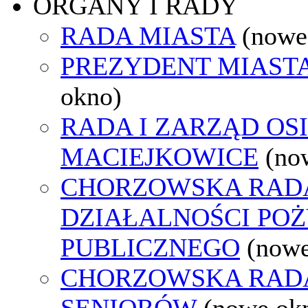
ORGANY I RADY
RADA MIASTA
(nowe
PREZYDENT MIAST
okno)
RADA I ZARZĄD OS
MACIEJKOWICE
(no
CHORZOWSKA RAD
DZIAŁALNOŚCI PO
PUBLICZNEGO
(nowe
CHORZOWSKA RAD
SENIORÓW
(nowe ok