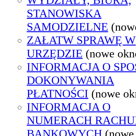
STANOWISKA
SAMODZIELNE
(now
ZAŁATW SPRAWĘ W
URZĘDZIE
(nowe okn
INFORMACJA O SPO
DOKONYWANIA
PŁATNOŚCI
(nowe ok
INFORMACJA O
NUMERACH RACH
BANKOWYCH
(nowe