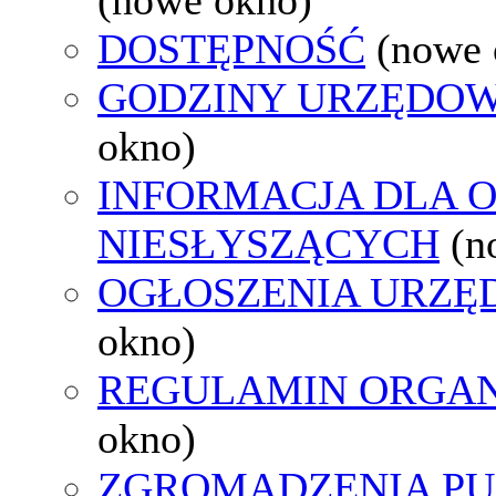
DOSTĘPNOŚĆ
(nowe 
GODZINY URZĘDOW
okno)
INFORMACJA DLA 
NIESŁYSZĄCYCH
(n
OGŁOSZENIA URZ
okno)
REGULAMIN ORGAN
okno)
ZGROMADZENIA PU