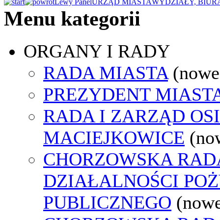
Lewy Panel
URZĄD MIASTA
WYDZIAŁY, BIUR
Menu kategorii
ORGANY I RADY
RADA MIASTA
(nowe
PREZYDENT MIAST
RADA I ZARZĄD OS
MACIEJKOWICE
(no
CHORZOWSKA RAD
DZIAŁALNOŚCI PO
PUBLICZNEGO
(nowe