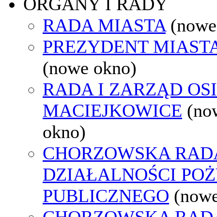
ORGANY I RADY
RADA MIASTA
(nowe
PREZYDENT MIAST
(nowe okno)
RADA I ZARZĄD OS
MACIEJKOWICE
(no
okno)
CHORZOWSKA RAD
DZIAŁALNOŚCI PO
PUBLICZNEGO
(nowe
CHORZOWSKA RAD