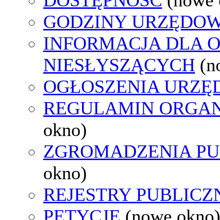
GODZINY URZĘDOW
INFORMACJA DLA 
NIESŁYSZĄCYCH
(n
OGŁOSZENIA URZ
REGULAMIN ORGAN
okno)
ZGROMADZENIA PU
okno)
REJESTRY PUBLICZ
PETYCJE
(nowe okno