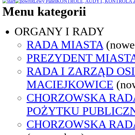
Lewy Panel
KONTROLE, AUDYT, KONTROLA
Menu kategorii
ORGANY I RADY
RADA MIASTA
(nowe
PREZYDENT MIAST
RADA I ZARZĄD OS
MACIEJKOWICE
(no
CHORZOWSKA RADA
POŻYTKU PUBLICZ
CHORZOWSKA RAD