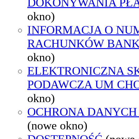
DOKONYWANIA PŁA
okno)
INFORMACJA O NU
RACHUNKÓW BAN
okno)
ELEKTRONICZNA S
PODAWCZA UM CH
okno)
OCHRONA DANYCH
(nowe okno)
DOSTĘPNOŚĆ
(nowe 