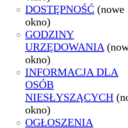
DOSTĘPNOŚĆ
(nowe
okno)
GODZINY
URZĘDOWANIA
(no
okno)
INFORMACJA DLA
OSÓB
NIESŁYSZĄCYCH
(n
okno)
OGŁOSZENIA