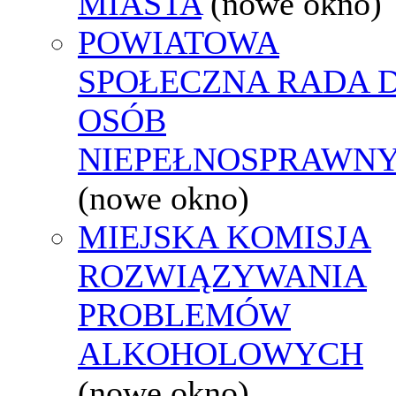
MIASTA
(nowe okno)
POWIATOWA
SPOŁECZNA RADA D
OSÓB
NIEPEŁNOSPRAWN
(nowe okno)
MIEJSKA KOMISJA
ROZWIĄZYWANIA
PROBLEMÓW
ALKOHOLOWYCH
(nowe okno)