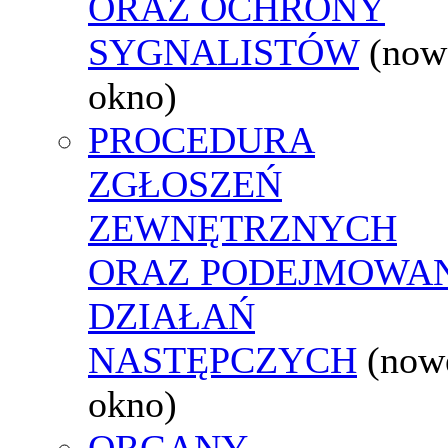
ORAZ OCHRONY
SYGNALISTÓW
(now
okno)
PROCEDURA
ZGŁOSZEŃ
ZEWNĘTRZNYCH
ORAZ PODEJMOWA
DZIAŁAŃ
NASTĘPCZYCH
(now
okno)
ORGANY