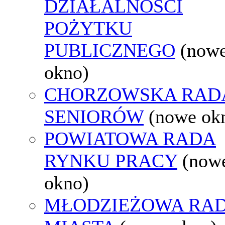
DZIAŁALNOŚCI
POŻYTKU
PUBLICZNEGO
(now
okno)
CHORZOWSKA RAD
SENIORÓW
(nowe ok
POWIATOWA RADA
RYNKU PRACY
(now
okno)
MŁODZIEŻOWA RA