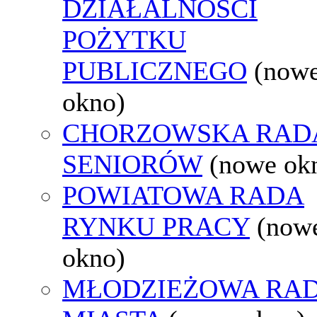
DZIAŁALNOŚCI
POŻYTKU
PUBLICZNEGO
(now
okno)
CHORZOWSKA RAD
SENIORÓW
(nowe ok
POWIATOWA RADA
RYNKU PRACY
(now
okno)
MŁODZIEŻOWA RA