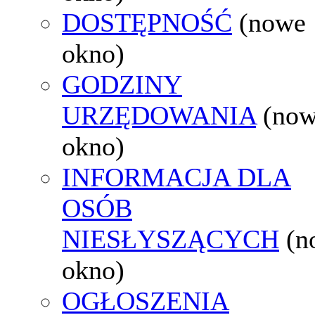
DOSTĘPNOŚĆ
(nowe
okno)
GODZINY
URZĘDOWANIA
(no
okno)
INFORMACJA DLA
OSÓB
NIESŁYSZĄCYCH
(n
okno)
OGŁOSZENIA