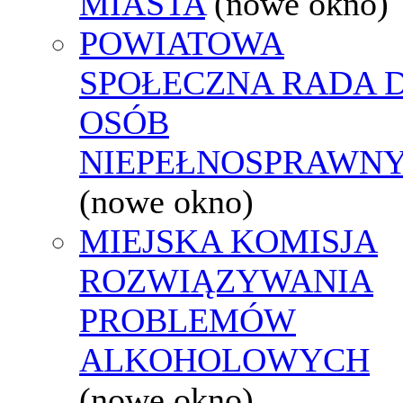
MIASTA
(nowe okno)
POWIATOWA
SPOŁECZNA RADA D
OSÓB
NIEPEŁNOSPRAWN
(nowe okno)
MIEJSKA KOMISJA
ROZWIĄZYWANIA
PROBLEMÓW
ALKOHOLOWYCH
(nowe okno)