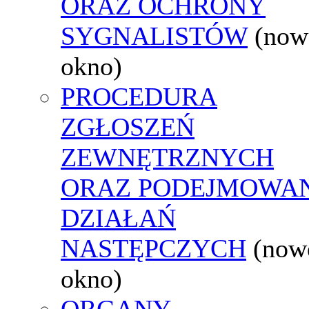
ORAZ OCHRONY
SYGNALISTÓW
(now
okno)
PROCEDURA
ZGŁOSZEŃ
ZEWNĘTRZNYCH
ORAZ PODEJMOWA
DZIAŁAŃ
NASTĘPCZYCH
(now
okno)
ORGANY