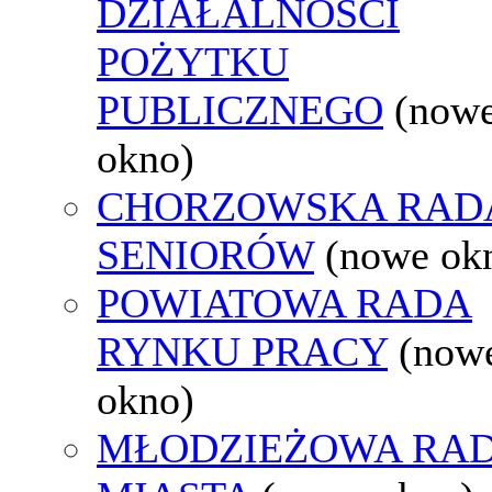
DZIAŁALNOŚCI
POŻYTKU
PUBLICZNEGO
(now
okno)
CHORZOWSKA RAD
SENIORÓW
(nowe ok
POWIATOWA RADA
RYNKU PRACY
(now
okno)
MŁODZIEŻOWA RA