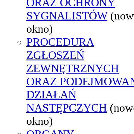
ORAZ OCHRONY
SYGNALISTÓW
(now
okno)
PROCEDURA
ZGŁOSZEŃ
ZEWNĘTRZNYCH
ORAZ PODEJMOWA
DZIAŁAŃ
NASTĘPCZYCH
(now
okno)
ORGANY