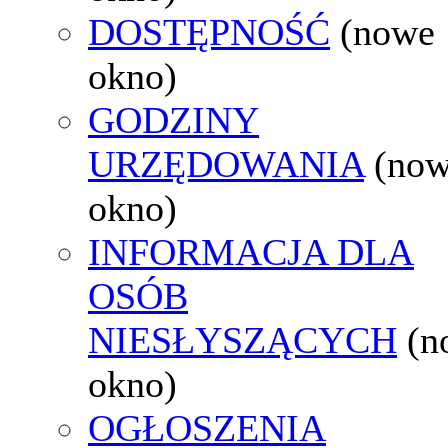
DOSTĘPNOŚĆ
(nowe
okno)
GODZINY
URZĘDOWANIA
(no
okno)
INFORMACJA DLA
OSÓB
NIESŁYSZĄCYCH
(n
okno)
OGŁOSZENIA