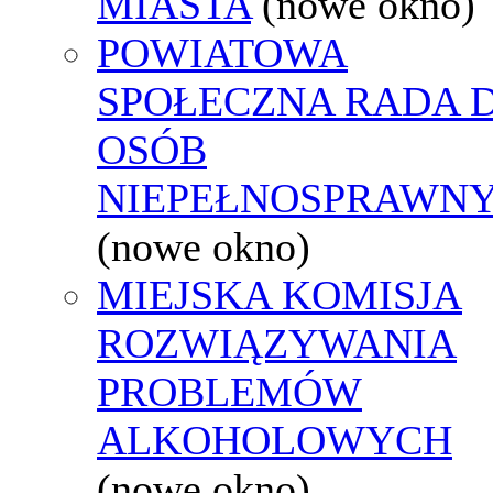
MIASTA
(nowe okno)
POWIATOWA
SPOŁECZNA RADA D
OSÓB
NIEPEŁNOSPRAWN
(nowe okno)
MIEJSKA KOMISJA
ROZWIĄZYWANIA
PROBLEMÓW
ALKOHOLOWYCH
(nowe okno)