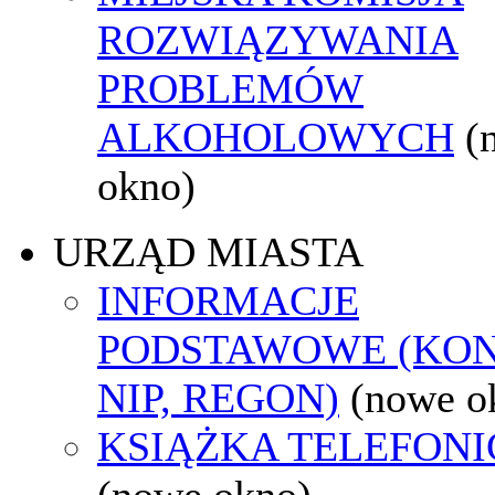
ROZWIĄZYWANIA
PROBLEMÓW
ALKOHOLOWYCH
(
okno)
URZĄD MIASTA
INFORMACJE
PODSTAWOWE (KON
NIP, REGON)
(nowe o
KSIĄŻKA TELEFON
(nowe okno)