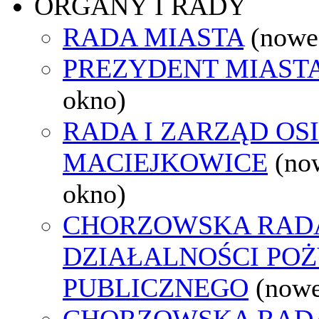
ORGANY I RADY
RADA MIASTA
(nowe
PREZYDENT MIAST
okno)
RADA I ZARZĄD OS
MACIEJKOWICE
(no
okno)
CHORZOWSKA RAD
DZIAŁALNOŚCI PO
PUBLICZNEGO
(nowe
CHORZOWSKA RAD