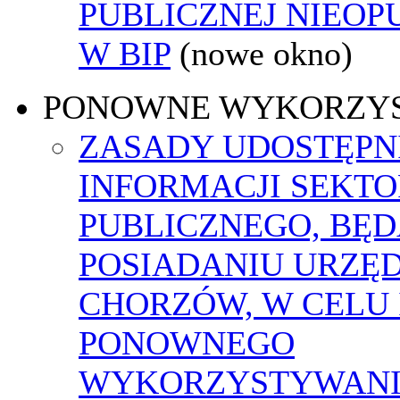
PUBLICZNEJ NIEO
W BIP
(nowe okno)
PONOWNE WYKORZY
ZASADY UDOSTĘPN
INFORMACJI SEKT
PUBLICZNEGO, BĘ
POSIADANIU URZĘ
CHORZÓW, W CELU 
PONOWNEGO
WYKORZYSTYWAN