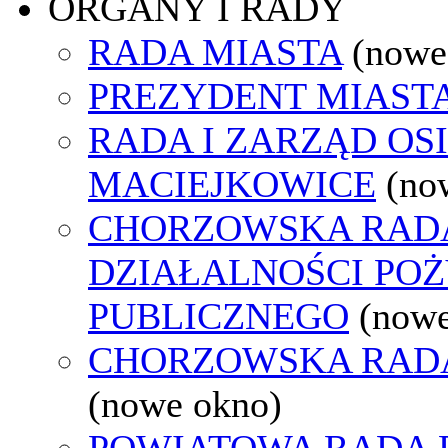
ORGANY I RADY
RADA MIASTA
(nowe
PREZYDENT MIAST
RADA I ZARZĄD OS
MACIEJKOWICE
(no
CHORZOWSKA RAD
DZIAŁALNOŚCI PO
PUBLICZNEGO
(nowe
CHORZOWSKA RAD
(nowe okno)
POWIATOWA RADA 