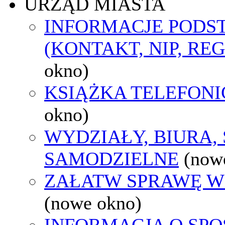
URZĄD MIASTA
INFORMACJE POD
(KONTAKT, NIP, RE
okno)
KSIĄŻKA TELEFON
okno)
WYDZIAŁY, BIURA,
SAMODZIELNE
(now
ZAŁATW SPRAWĘ W
(nowe okno)
INFORMACJA O SPO