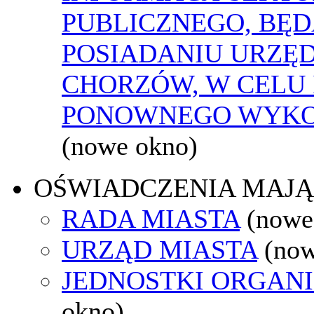
PUBLICZNEGO, BĘ
POSIADANIU URZĘ
CHORZÓW, W CELU 
PONOWNEGO WYKO
(nowe okno)
OŚWIADCZENIA MAJ
RADA MIASTA
(nowe
URZĄD MIASTA
(now
JEDNOSTKI ORGAN
okno)