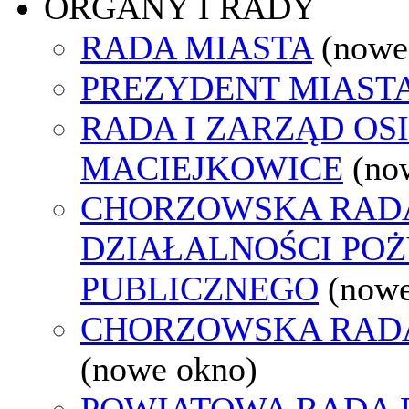
ORGANY I RADY
RADA MIASTA
(nowe
PREZYDENT MIAST
RADA I ZARZĄD OS
MACIEJKOWICE
(no
CHORZOWSKA RAD
DZIAŁALNOŚCI PO
PUBLICZNEGO
(nowe
CHORZOWSKA RAD
(nowe okno)
POWIATOWA RADA 