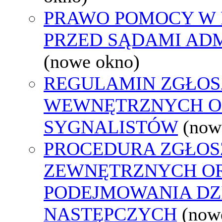
PRAWO POMOCY W 
PRZED SĄDAMI AD
(nowe okno)
REGULAMIN ZGŁOS
WEWNĘTRZNYCH O
SYGNALISTÓW
(now
PROCEDURA ZGŁOS
ZEWNĘTRZNYCH O
PODEJMOWANIA DZ
NASTĘPCZYCH
(now