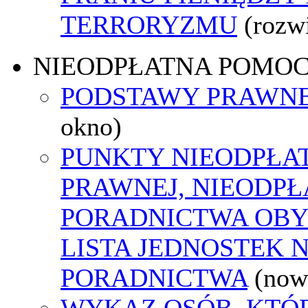
TERRORYZMU
(rozw
NIEODPŁATNA POMO
PODSTAWY PRAWNE
okno)
PUNKTY NIEODPŁA
PRAWNEJ, NIEODP
PORADNICTWA OBY
LISTA JEDNOSTEK 
PORADNICTWA
(now
WYKAZ OSÓB, KTÓ