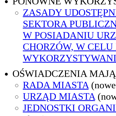
PONOWNE WYKORZY
ZASADY UDOSTĘPN
SEKTORA PUBLICZ
W POSIADANIU UR
CHORZÓW, W CELU
WYKORZYSTYWAN
OŚWIADCZENIA MAJ
RADA MIASTA
(nowe
URZĄD MIASTA
(now
JEDNOSTKI ORGAN