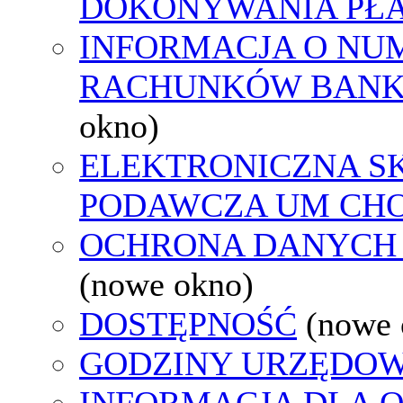
DOKONYWANIA PŁA
INFORMACJA O NU
RACHUNKÓW BAN
okno)
ELEKTRONICZNA S
PODAWCZA UM CH
OCHRONA DANYCH
(nowe okno)
DOSTĘPNOŚĆ
(nowe 
GODZINY URZĘDOW
INFORMACJA DLA 