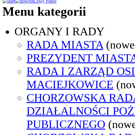
Lewy Panel
Menu kategorii
ORGANY I RADY
RADA MIASTA
(nowe
PREZYDENT MIAST
RADA I ZARZĄD OS
MACIEJKOWICE
(no
CHORZOWSKA RAD
DZIAŁALNOŚCI PO
PUBLICZNEGO
(nowe