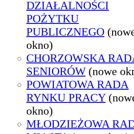
DZIAŁALNOŚCI
POŻYTKU
PUBLICZNEGO
(now
okno)
CHORZOWSKA RAD
SENIORÓW
(nowe ok
POWIATOWA RADA
RYNKU PRACY
(now
okno)
MŁODZIEŻOWA RA