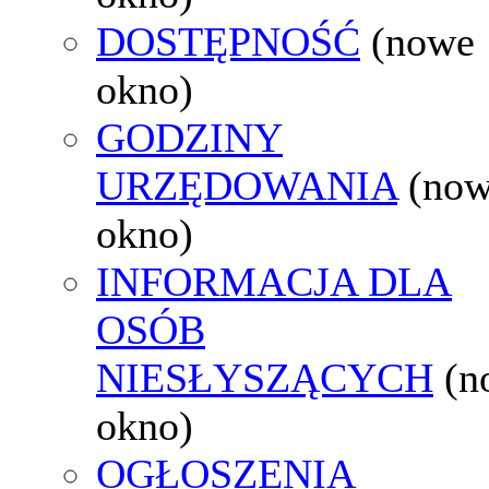
DOSTĘPNOŚĆ
(nowe
okno)
GODZINY
URZĘDOWANIA
(no
okno)
INFORMACJA DLA
OSÓB
NIESŁYSZĄCYCH
(n
okno)
OGŁOSZENIA