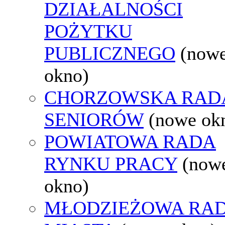
DZIAŁALNOŚCI
POŻYTKU
PUBLICZNEGO
(now
okno)
CHORZOWSKA RAD
SENIORÓW
(nowe ok
POWIATOWA RADA
RYNKU PRACY
(now
okno)
MŁODZIEŻOWA RA