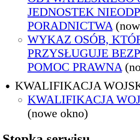
JEDNOSTEK NIEOD
PORADNICTWA
(now
WYKAZ OSÓB, KTÓ
PRZYSŁUGUJE BEZ
POMOC PRAWNA
(n
KWALIFIKACJA WOJS
KWALIFIKACJA WOJ
(nowe okno)
Stopka serwisu