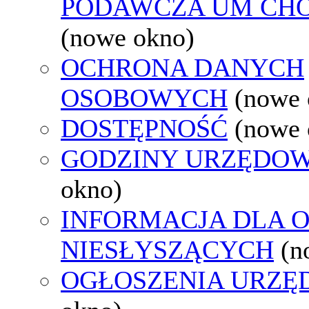
PODAWCZA UM CH
(nowe okno)
OCHRONA DANYCH
OSOBOWYCH
(nowe 
DOSTĘPNOŚĆ
(nowe 
GODZINY URZĘDOW
okno)
INFORMACJA DLA 
NIESŁYSZĄCYCH
(n
OGŁOSZENIA URZ