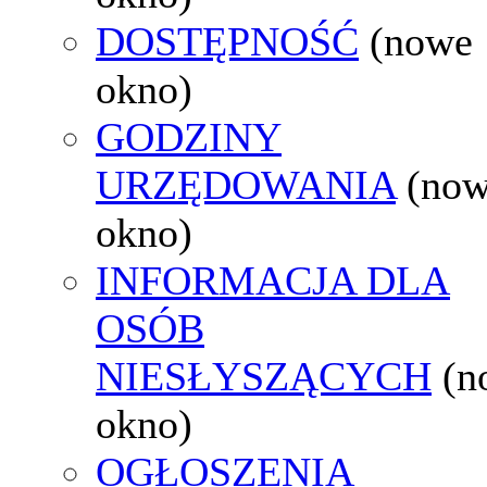
DOSTĘPNOŚĆ
(nowe
okno)
GODZINY
URZĘDOWANIA
(no
okno)
INFORMACJA DLA
OSÓB
NIESŁYSZĄCYCH
(n
okno)
OGŁOSZENIA