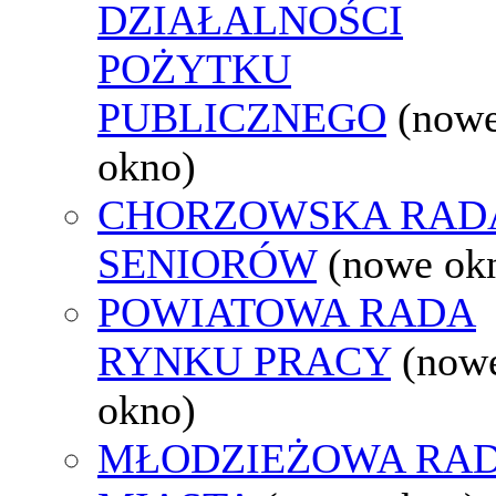
DZIAŁALNOŚCI
POŻYTKU
PUBLICZNEGO
(now
okno)
CHORZOWSKA RAD
SENIORÓW
(nowe ok
POWIATOWA RADA
RYNKU PRACY
(now
okno)
MŁODZIEŻOWA RA