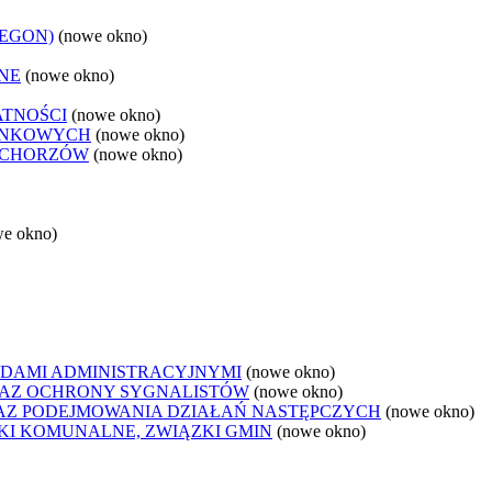
REGON)
(nowe okno)
NE
(nowe okno)
ATNOŚCI
(nowe okno)
ANKOWYCH
(nowe okno)
 CHORZÓW
(nowe okno)
we okno)
DAMI ADMINISTRACYJNYMI
(nowe okno)
AZ OCHRONY SYGNALISTÓW
(nowe okno)
Z PODEJMOWANIA DZIAŁAŃ NASTĘPCZYCH
(nowe okno)
ZKI KOMUNALNE, ZWIĄZKI GMIN
(nowe okno)