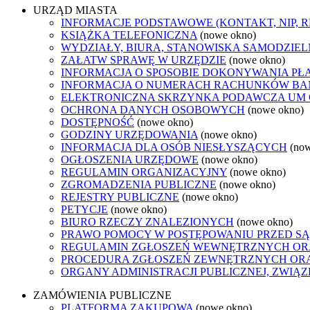
URZĄD MIASTA
INFORMACJE PODSTAWOWE (KONTAKT, NIP, 
KSIĄŻKA TELEFONICZNA
(nowe okno)
WYDZIAŁY, BIURA, STANOWISKA SAMODZIEL
ZAŁATW SPRAWĘ W URZĘDZIE
(nowe okno)
INFORMACJA O SPOSOBIE DOKONYWANIA PŁ
INFORMACJA O NUMERACH RACHUNKÓW B
ELEKTRONICZNA SKRZYNKA PODAWCZA UM
OCHRONA DANYCH OSOBOWYCH
(nowe okno)
DOSTĘPNOŚĆ
(nowe okno)
GODZINY URZĘDOWANIA
(nowe okno)
INFORMACJA DLA OSÓB NIESŁYSZĄCYCH
(no
OGŁOSZENIA URZĘDOWE
(nowe okno)
REGULAMIN ORGANIZACYJNY
(nowe okno)
ZGROMADZENIA PUBLICZNE
(nowe okno)
REJESTRY PUBLICZNE
(nowe okno)
PETYCJE
(nowe okno)
BIURO RZECZY ZNALEZIONYCH
(nowe okno)
PRAWO POMOCY W POSTĘPOWANIU PRZED SĄ
REGULAMIN ZGŁOSZEŃ WEWNĘTRZNYCH OR
PROCEDURA ZGŁOSZEŃ ZEWNĘTRZNYCH ORA
ORGANY ADMINISTRACJI PUBLICZNEJ, ZWIĄ
ZAMÓWIENIA PUBLICZNE
PLATFORMA ZAKUPOWA
(nowe okno)