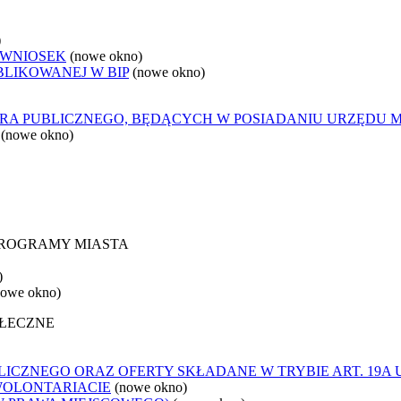
)
 WNIOSEK
(nowe okno)
BLIKOWANEJ W BIP
(nowe okno)
ORA PUBLICZNEGO, BĘDĄCYCH W POSIADANIU URZĘDU 
(nowe okno)
 PROGRAMY MIASTA
)
nowe okno)
OŁECZNE
ICZNEGO ORAZ OFERTY SKŁADANE W TRYBIE ART. 19A 
WOLONTARIACIE
(nowe okno)