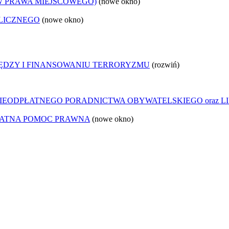
W PRAWA MIEJSCOWEGO)
(nowe okno)
LICZNEGO
(nowe okno)
IĘDZY I FINANSOWANIU TERRORYZMU
(rozwiń)
IEODPŁATNEGO PORADNICTWA OBYWATELSKIEGO oraz LI
ŁATNA POMOC PRAWNA
(nowe okno)