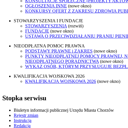
KONSULTACJE SPOŁECZNE (PROJEKTY AKTÓ
OGŁOSZENIA INNE
(nowe okno)
KONKURSY OFERT Z ZAKRESU ZDROWIA PUB
STOWARZYSZENIA I FUNDACJE
STOWARZYSZENIA
(rozwiń)
FUNDACJE
(nowe okno)
USTAWA O PRZECIWDZIAŁANIU PRANIU PIEN
NIEODPŁATNA POMOC PRAWNA
PODSTAWY PRAWNE i ZAKRES
(nowe okno)
PUNKTY NIEODPŁATNEJ POMOCY PRAWNEJ, N
NIEODPŁATNEGO PORADNICTWA
(nowe okno)
WYKAZ OSÓB, KTÓRYM PRZYSŁUGUJE BEZP
KWALIFIKACJA WOJSKOWA 2026
KWALIFIKACJA WOJSKOWA 2026
(nowe okno)
Stopka serwisu
Biuletyn informacji publicznej Urzędu Miasta Chorzów
Rejestr zmian
Instrukcja
Redakcja