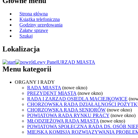
Główne menu
Strona główna
Książka telefoniczna
Godziny urzędowania
Załatw sprawę
Szukaj
Lokalizacja
Lewy Panel
URZĄD MIASTA
Menu kategorii
ORGANY I RADY
RADA MIASTA
(nowe okno)
PREZYDENT MIASTA
(nowe okno)
RADA I ZARZĄD OSIEDLA MACIEJKOWICE
(now
CHORZOWSKA RADA DZIAŁALNOŚCI POŻYTK
CHORZOWSKA RADA SENIORÓW
(nowe okno)
POWIATOWA RADA RYNKU PRACY
(nowe okno)
MŁODZIEŻOWA RADA MIASTA
(nowe okno)
POWIATOWA SPOŁECZNA RADA DS. OSÓB NI
MIEJSKA KOMISJA ROZWIĄZYWANIA PROB