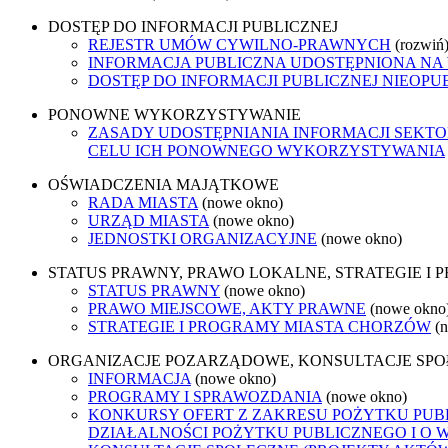
DOSTĘP DO INFORMACJI PUBLICZNEJ
REJESTR UMÓW CYWILNO-PRAWNYCH
(rozwiń
INFORMACJA PUBLICZNA UDOSTĘPNIONA NA
DOSTĘP DO INFORMACJI PUBLICZNEJ NIEOPU
PONOWNE WYKORZYSTYWANIE
ZASADY UDOSTĘPNIANIA INFORMACJI SEKT
CELU ICH PONOWNEGO WYKORZYSTYWANIA
OŚWIADCZENIA MAJĄTKOWE
RADA MIASTA
(nowe okno)
URZĄD MIASTA
(nowe okno)
JEDNOSTKI ORGANIZACYJNE
(nowe okno)
STATUS PRAWNY, PRAWO LOKALNE, STRATEGIE I
STATUS PRAWNY
(nowe okno)
PRAWO MIEJSCOWE, AKTY PRAWNE
(nowe okno
STRATEGIE I PROGRAMY MIASTA CHORZÓW
(
ORGANIZACJE POZARZĄDOWE, KONSULTACJE SP
INFORMACJA
(nowe okno)
PROGRAMY I SPRAWOZDANIA
(nowe okno)
KONKURSY OFERT Z ZAKRESU POŻYTKU PUBL
DZIAŁALNOŚCI POŻYTKU PUBLICZNEGO I O 