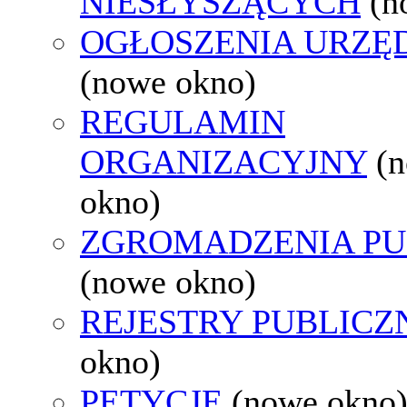
NIESŁYSZĄCYCH
(n
OGŁOSZENIA URZ
(nowe okno)
REGULAMIN
ORGANIZACYJNY
(
okno)
ZGROMADZENIA PU
(nowe okno)
REJESTRY PUBLICZ
okno)
PETYCJE
(nowe okno