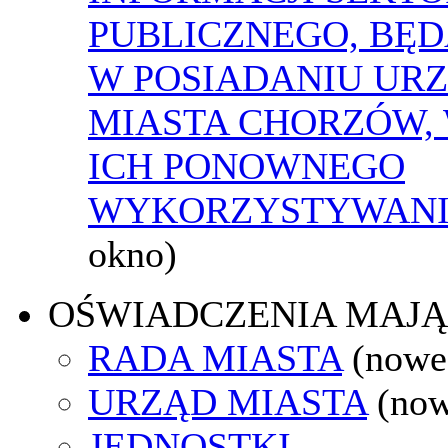
PUBLICZNEGO, BĘ
W POSIADANIU UR
MIASTA CHORZÓW,
ICH PONOWNEGO
WYKORZYSTYWAN
okno)
OŚWIADCZENIA MAJ
RADA MIASTA
(nowe
URZĄD MIASTA
(now
JEDNOSTKI