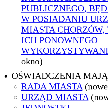
PUBLICZNEGO, BĘ
W POSIADANIU UR
MIASTA CHORZÓW,
ICH PONOWNEGO
WYKORZYSTYWAN
okno)
OŚWIADCZENIA MAJ
RADA MIASTA
(nowe
URZĄD MIASTA
(now
JEDNOSTKI