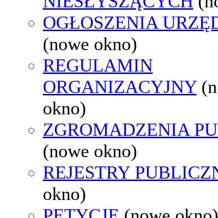
NIESŁYSZĄCYCH
(n
OGŁOSZENIA URZ
(nowe okno)
REGULAMIN
ORGANIZACYJNY
(
okno)
ZGROMADZENIA PU
(nowe okno)
REJESTRY PUBLICZ
okno)
PETYCJE
(nowe okno