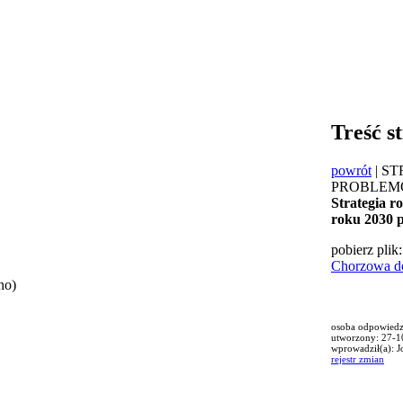
Treść s
powrót
| S
PROBLEM
Strategia 
roku 2030 p
pobierz plik
Chorzowa do
no)
osoba odpowiedzi
utworzony: 27-1
wprowadził(a): 
rejestr zmian