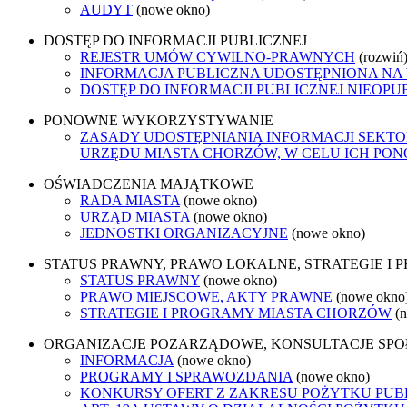
AUDYT
(nowe okno)
DOSTĘP DO INFORMACJI PUBLICZNEJ
REJESTR UMÓW CYWILNO-PRAWNYCH
(rozwiń
INFORMACJA PUBLICZNA UDOSTĘPNIONA NA
DOSTĘP DO INFORMACJI PUBLICZNEJ NIEOPU
PONOWNE WYKORZYSTYWANIE
ZASADY UDOSTĘPNIANIA INFORMACJI SEKT
URZĘDU MIASTA CHORZÓW, W CELU ICH P
OŚWIADCZENIA MAJĄTKOWE
RADA MIASTA
(nowe okno)
URZĄD MIASTA
(nowe okno)
JEDNOSTKI ORGANIZACYJNE
(nowe okno)
STATUS PRAWNY, PRAWO LOKALNE, STRATEGIE I
STATUS PRAWNY
(nowe okno)
PRAWO MIEJSCOWE, AKTY PRAWNE
(nowe okno
STRATEGIE I PROGRAMY MIASTA CHORZÓW
(
ORGANIZACJE POZARZĄDOWE, KONSULTACJE SP
INFORMACJA
(nowe okno)
PROGRAMY I SPRAWOZDANIA
(nowe okno)
KONKURSY OFERT Z ZAKRESU POŻYTKU PUB