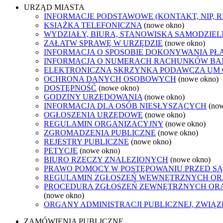
URZĄD MIASTA
INFORMACJE PODSTAWOWE (KONTAKT, NIP, 
KSIĄŻKA TELEFONICZNA
(nowe okno)
WYDZIAŁY, BIURA, STANOWISKA SAMODZIEL
ZAŁATW SPRAWĘ W URZĘDZIE
(nowe okno)
INFORMACJA O SPOSOBIE DOKONYWANIA PŁ
INFORMACJA O NUMERACH RACHUNKÓW B
ELEKTRONICZNA SKRZYNKA PODAWCZA UM
OCHRONA DANYCH OSOBOWYCH
(nowe okno)
DOSTĘPNOŚĆ
(nowe okno)
GODZINY URZĘDOWANIA
(nowe okno)
INFORMACJA DLA OSÓB NIESŁYSZĄCYCH
(no
OGŁOSZENIA URZĘDOWE
(nowe okno)
REGULAMIN ORGANIZACYJNY
(nowe okno)
ZGROMADZENIA PUBLICZNE
(nowe okno)
REJESTRY PUBLICZNE
(nowe okno)
PETYCJE
(nowe okno)
BIURO RZECZY ZNALEZIONYCH
(nowe okno)
PRAWO POMOCY W POSTĘPOWANIU PRZED SĄ
REGULAMIN ZGŁOSZEŃ WEWNĘTRZNYCH OR
PROCEDURA ZGŁOSZEŃ ZEWNĘTRZNYCH ORA
(nowe okno)
ORGANY ADMINISTRACJI PUBLICZNEJ, ZWIĄ
ZAMÓWIENIA PUBLICZNE