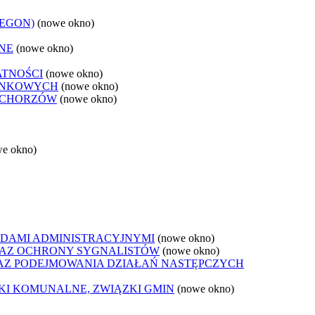
REGON)
(nowe okno)
NE
(nowe okno)
ATNOŚCI
(nowe okno)
ANKOWYCH
(nowe okno)
 CHORZÓW
(nowe okno)
we okno)
DAMI ADMINISTRACYJNYMI
(nowe okno)
AZ OCHRONY SYGNALISTÓW
(nowe okno)
Z PODEJMOWANIA DZIAŁAŃ NASTĘPCZYCH
ZKI KOMUNALNE, ZWIĄZKI GMIN
(nowe okno)