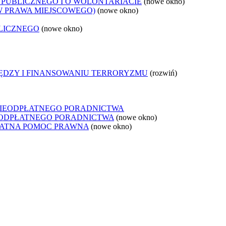
 PUBLICZNEGO I O WOLONTARIACIE
(nowe okno)
W PRAWA MIEJSCOWEGO)
(nowe okno)
LICZNEGO
(nowe okno)
IĘDZY I FINANSOWANIU TERRORYZMU
(rozwiń)
NIEODPŁATNEGO PORADNICTWA
IEODPŁATNEGO PORADNICTWA
(nowe okno)
ŁATNA POMOC PRAWNA
(nowe okno)