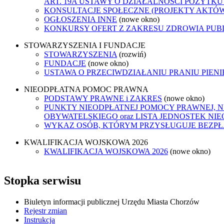
ART. 19A USTAWY O DZIAŁALNOŚCI POŻYTKU
KONSULTACJE SPOŁECZNE (PROJEKTY AKTÓ
OGŁOSZENIA INNE
(nowe okno)
KONKURSY OFERT Z ZAKRESU ZDROWIA PUB
STOWARZYSZENIA I FUNDACJE
STOWARZYSZENIA
(rozwiń)
FUNDACJE
(nowe okno)
USTAWA O PRZECIWDZIAŁANIU PRANIU PIEN
NIEODPŁATNA POMOC PRAWNA
PODSTAWY PRAWNE i ZAKRES
(nowe okno)
PUNKTY NIEODPŁATNEJ POMOCY PRAWNEJ, 
OBYWATELSKIEGO oraz LISTA JEDNOSTEK N
WYKAZ OSÓB, KTÓRYM PRZYSŁUGUJE BEZP
KWALIFIKACJA WOJSKOWA 2026
KWALIFIKACJA WOJSKOWA 2026
(nowe okno)
Stopka serwisu
Biuletyn informacji publicznej Urzędu Miasta Chorzów
Rejestr zmian
Instrukcja