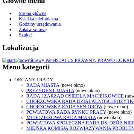
Główne menu
Strona główna
Książka telefoniczna
Godziny urzędowania
Załatw sprawę
Szukaj
Lokalizacja
Lewy Panel
STATUS PRAWNY, PRAWO LOKALN
Menu kategorii
ORGANY I RADY
RADA MIASTA
(nowe okno)
PREZYDENT MIASTA
(nowe okno)
RADA I ZARZĄD OSIEDLA MACIEJKOWICE
(now
CHORZOWSKA RADA DZIAŁALNOŚCI POŻYTK
CHORZOWSKA RADA SENIORÓW
(nowe okno)
POWIATOWA RADA RYNKU PRACY
(nowe okno)
MŁODZIEŻOWA RADA MIASTA
(nowe okno)
POWIATOWA SPOŁECZNA RADA DS. OSÓB NI
MIEJSKA KOMISJA ROZWIĄZYWANIA PROB