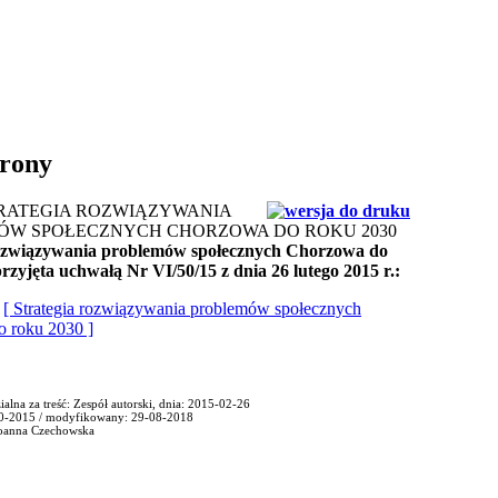
trony
TRATEGIA ROZWIĄZYWANIA
ÓW SPOŁECZNYCH CHORZOWA DO ROKU 2030
rozwiązywania problemów społecznych Chorzowa do
rzyjęta uchwałą Nr VI/50/15 z dnia 26 lutego 2015 r.:
:
[ Strategia rozwiązywania problemów społecznych
 roku 2030 ]
alna za treść: Zespół autorski, dnia: 2015-02-26
0-2015 / modyfikowany: 29-08-2018
Joanna Czechowska