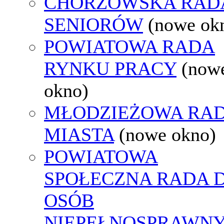
CHORZOWSKA RAD
SENIORÓW
(nowe ok
POWIATOWA RADA
RYNKU PRACY
(now
okno)
MŁODZIEŻOWA RA
MIASTA
(nowe okno)
POWIATOWA
SPOŁECZNA RADA D
OSÓB
NIEPEŁNOSPRAWN