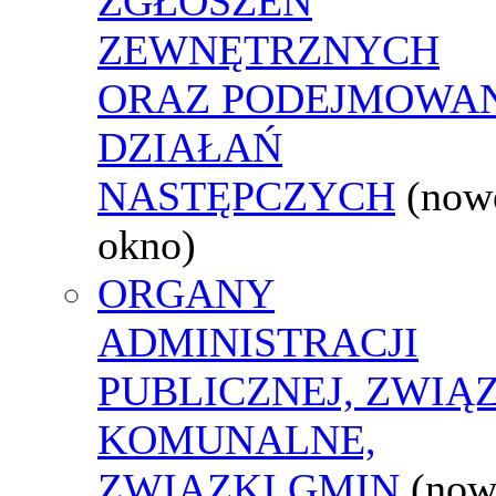
ZGŁOSZEŃ
ZEWNĘTRZNYCH
ORAZ PODEJMOWA
DZIAŁAŃ
NASTĘPCZYCH
(now
okno)
ORGANY
ADMINISTRACJI
PUBLICZNEJ, ZWIĄ
KOMUNALNE,
ZWIĄZKI GMIN
(now