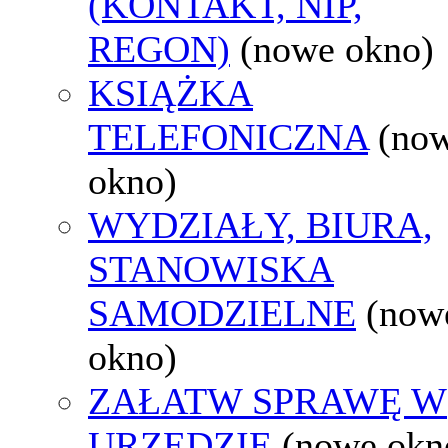
(KONTAKT, NIP,
REGON)
(nowe okno)
KSIĄŻKA
TELEFONICZNA
(no
okno)
WYDZIAŁY, BIURA,
STANOWISKA
SAMODZIELNE
(now
okno)
ZAŁATW SPRAWĘ W
URZĘDZIE
(nowe okn