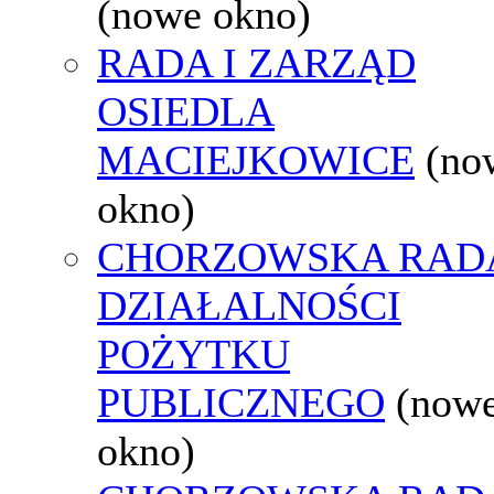
(nowe okno)
RADA I ZARZĄD
OSIEDLA
MACIEJKOWICE
(no
okno)
CHORZOWSKA RAD
DZIAŁALNOŚCI
POŻYTKU
PUBLICZNEGO
(now
okno)