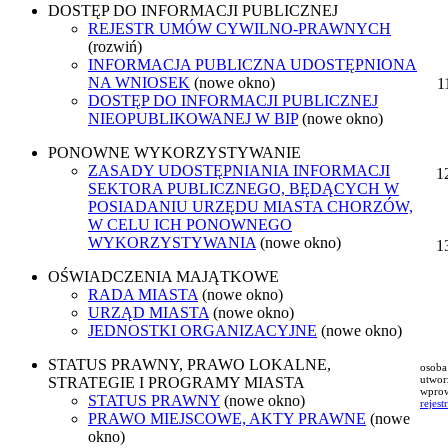
DOSTĘP DO INFORMACJI PUBLICZNEJ
REJESTR UMÓW CYWILNO-PRAWNYCH
(rozwiń)
INFORMACJA PUBLICZNA UDOSTĘPNIONA
NA WNIOSEK
(nowe okno)
DOSTĘP DO INFORMACJI PUBLICZNEJ
NIEOPUBLIKOWANEJ W BIP
(nowe okno)
PONOWNE WYKORZYSTYWANIE
ZASADY UDOSTĘPNIANIA INFORMACJI
SEKTORA PUBLICZNEGO, BĘDĄCYCH W
POSIADANIU URZĘDU MIASTA CHORZÓW,
W CELU ICH PONOWNEGO
WYKORZYSTYWANIA
(nowe okno)
OŚWIADCZENIA MAJĄTKOWE
RADA MIASTA
(nowe okno)
URZĄD MIASTA
(nowe okno)
JEDNOSTKI ORGANIZACYJNE
(nowe okno)
STATUS PRAWNY, PRAWO LOKALNE,
osoba
utwor
STRATEGIE I PROGRAMY MIASTA
wprow
STATUS PRAWNY
(nowe okno)
rejest
PRAWO MIEJSCOWE, AKTY PRAWNE
(nowe
okno)