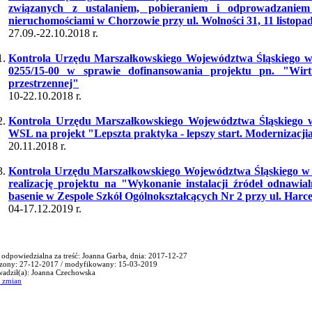
związanych z ustalaniem, pobieraniem i odprowadzani
nieruchomościami w Chorzowie przy ul. Wolności 31, 11 listopad
27.09.-22.10.2018 r.
Kontrola Urzędu Marszałkowskiego Województwa Śląskiego w 
0255/15-00 w sprawie dofinansowania projektu pn. "Wirt
przestrzennej"
10-22.10.2018 r.
Kontrola Urzędu Marszałkowskiego Województwa Śląskiego 
WSL na projekt "Lepszta praktyka - lepszy start. Modernizacji
20.11.2018 r.
Kontrola Urzędu Marszałkowskiego Województwa Śląskiego w 
realizację projektu na "Wykonanie instalacji źródeł odnawial
basenie w Zespole Szkół Ogólnokształcących Nr 2 przy ul. Harc
04-17.12.2019 r.
 odpowiedzialna za treść: Joanna Garba, dnia: 2017-12-27
zony: 27-12-2017 / modyfikowany: 15-03-2019
adził(a): Joanna Czechowska
r zmian