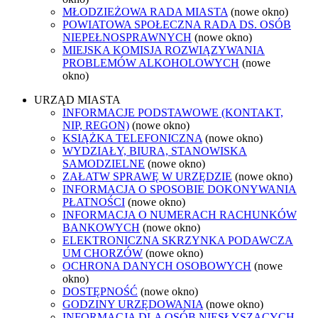
MŁODZIEŻOWA RADA MIASTA
(nowe okno)
POWIATOWA SPOŁECZNA RADA DS. OSÓB
NIEPEŁNOSPRAWNYCH
(nowe okno)
MIEJSKA KOMISJA ROZWIĄZYWANIA
PROBLEMÓW ALKOHOLOWYCH
(nowe
okno)
URZĄD MIASTA
INFORMACJE PODSTAWOWE (KONTAKT,
NIP, REGON)
(nowe okno)
KSIĄŻKA TELEFONICZNA
(nowe okno)
WYDZIAŁY, BIURA, STANOWISKA
SAMODZIELNE
(nowe okno)
ZAŁATW SPRAWĘ W URZĘDZIE
(nowe okno)
INFORMACJA O SPOSOBIE DOKONYWANIA
PŁATNOŚCI
(nowe okno)
INFORMACJA O NUMERACH RACHUNKÓW
BANKOWYCH
(nowe okno)
ELEKTRONICZNA SKRZYNKA PODAWCZA
UM CHORZÓW
(nowe okno)
OCHRONA DANYCH OSOBOWYCH
(nowe
okno)
DOSTĘPNOŚĆ
(nowe okno)
GODZINY URZĘDOWANIA
(nowe okno)
INFORMACJA DLA OSÓB NIESŁYSZĄCYCH