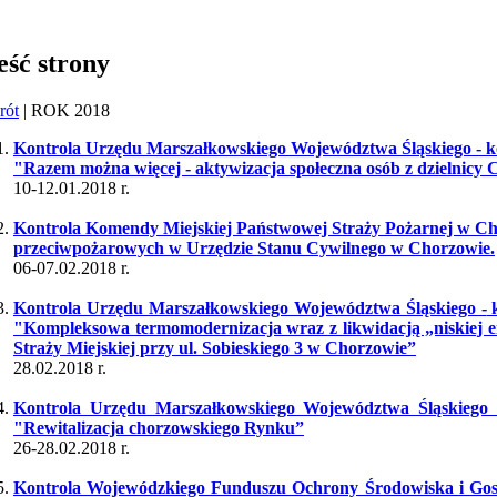
eść strony
rót
| ROK 2018
Kontrola Urzędu Marszałkowskiego Województwa Śląskiego - ko
"Razem można więcej - aktywizacja społeczna osób z dzielnic
10-12.01.2018 r.
Kontrola Komendy Miejskiej Państwowej Straży Pożarnej w Cho
przeciwpożarowych w Urzędzie Stanu Cywilnego w Chorzowie.
06-07.02.2018 r.
Kontrola Urzędu Marszałkowskiego Województwa Śląskiego -
k
"Kompleksowa termomodernizacja wraz z likwidacją „niskiej em
Straży Miejskiej przy ul. Sobieskiego 3 w Chorzowie”
28.02.2018 r.
Kontrola Urzędu Marszałkowskiego Województwa Śląskiego -
"Rewitalizacja chorzowskiego Rynku”
26-28.02.2018 r.
Kontrola Wojewódzkiego Funduszu Ochrony Środowiska i Gosp