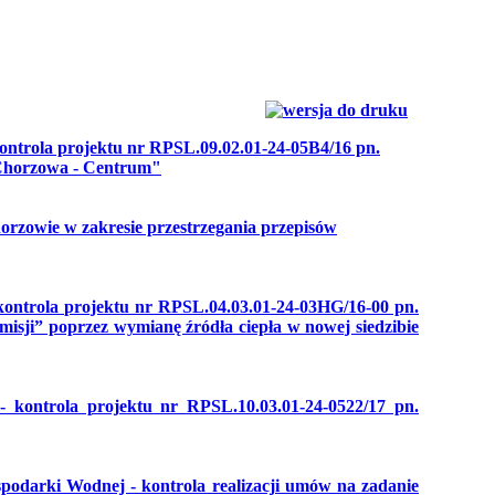
ntrola projektu nr RPSL.09.02.01-24-05B4/16 pn.
y Chorzowa - Centrum"
rzowie w zakresie przestrzegania przepisów
ontrola projektu nr RPSL.04.03.01-24-03HG/16-00 pn.
isji” poprzez wymianę źródła ciepła w nowej siedzibie
 kontrola projektu nr RPSL.10.03.01-24-0522/17 pn.
odarki Wodnej - kontrola realizacji umów na zadanie