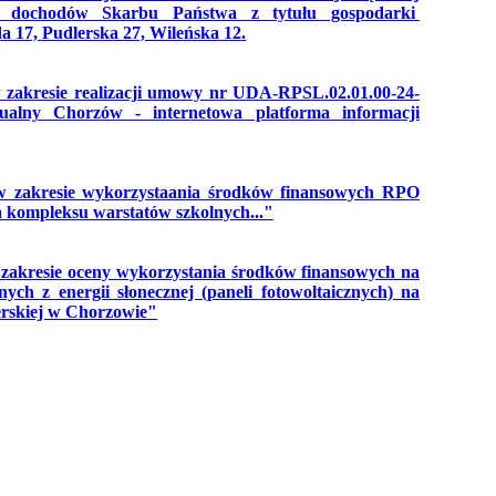
em dochodów Skarbu Państwa z tytułu gospodarki
a 17, Pudlerska 27, Wileńska 12.
zakresie realizacji umowy nr UDA-RPSL.02.01.00-24-
ualny Chorzów - internetowa platforma informacji
w zakresie wykorzystaania środków finansowych RPO
a kompleksu warstatów szkolnych..."
zakresie oceny wykorzystania środków finansowych na
nych z energii słonecznej (paneli fotowoltaicznych) na
erskiej w Chorzowie"