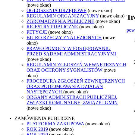
(nowe okno)
OGŁOSZENIA URZĘDOWE
(nowe okno)
REGULAMIN ORGANIZACYJNY
(nowe okno)
Tr
ZGROMADZENIA PUBLICZNE
(nowe okno)
REJESTRY PUBLICZNE
(nowe okno)
pow
PETYCJE
(nowe okno)
BIURO RZECZY ZNALEZIONYCH
(nowe
okno)
PRAWO POMOCY W POSTĘPOWANIU
PRZED SĄDAMI ADMINISTRACYJNYMI
(nowe okno)
REGULAMIN ZGŁOSZEŃ WEWNĘTRZNYCH
ORAZ OCHRONY SYGNALISTÓW
(nowe
okno)
PROCEDURA ZGŁOSZEŃ ZEWNĘTRZNYCH
ORAZ PODEJMOWANIA DZIAŁAŃ
NASTĘPCZYCH
(nowe okno)
ORGANY ADMINISTRACJI PUBLICZNEJ,
ZWIĄZKI KOMUNALNE, ZWIĄZKI GMIN
(nowe okno)
ZAMÓWIENIA PUBLICZNE
PLATFORMA ZAKUPOWA
(nowe okno)
ROK 2019
(nowe okno)
ROK 2020
(nowe okno)