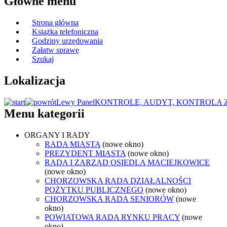
Główne menu
Strona główna
Książka telefoniczna
Godziny urzędowania
Załatw sprawę
Szukaj
Lokalizacja
Lewy Panel
KONTROLE, AUDYT, KONTROLA
Menu kategorii
ORGANY I RADY
RADA MIASTA
(nowe okno)
PREZYDENT MIASTA
(nowe okno)
RADA I ZARZĄD OSIEDLA MACIEJKOWICE
(nowe okno)
CHORZOWSKA RADA DZIAŁALNOŚCI
POŻYTKU PUBLICZNEGO
(nowe okno)
CHORZOWSKA RADA SENIORÓW
(nowe
okno)
POWIATOWA RADA RYNKU PRACY
(nowe
okno)