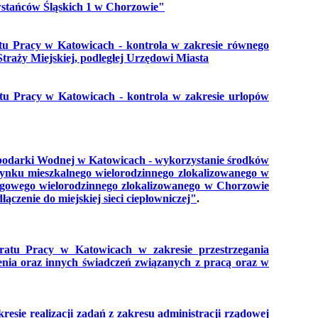
stańców Śląskich 1 w Chorzowie"
tu Pracy w Katowicach - kontrola w zakresie równego
raży Miejskiej, podległej Urzędowi Miasta
tu Pracy w Katowicach - kontrola w zakresie urlopów
odarki Wodnej w Katowicach - wykorzystanie środków
nku mieszkalnego wielorodzinnego zlokalizowanego w
ugowego wielorodzinnego zlokalizowanego w Chorzowie
dłączenie do miejskiej sieci ciepłowniczej"
.
ratu Pracy w Katowicach w zakresie przestrzegania
enia oraz innych świadczeń związanych z pracą oraz w
sie realizacji zadań z zakresu administracji rządowej