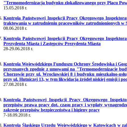
"Termomodernizacja budynku zlokalizowanego przy Placu Pow
15.05.2018 r.
Kontrola Państwowej Inspekcji Pracy Okręgowego Inspektora
traktowania w zatrudnieniu pracowników zatrudnionionych w St
08.06.2018 r.
Kontrola Państwowej Inspekcji Pracy Okręgowego Inspektora
Prezydenta Miasta i Zastępców Prezydenta Miasta
28-29.06.2018 r.
Kontrola Wojewódzkiego Funduszu Ochrony Środowiska i Gosp
przyznanych zgodnie z umowami na "Termomodernizację budy
Chorzowie przy ul. Wrocławskiej 8 i budynku mieszkalno-usł
przy ul. Hutniczej 13, w tym likwidacja źródeł niskiej emisji i po
27.08.2018 r.
Kontrola Państwowej Inspekcji Pracy Okręgowego Inspekto
przepisów prawa pracy dot. czasu pracy i wypłaty wynagrodz
zakresie przepisów bezpieczeństwa i higieny pracy
7-18.09.2018 r.
Kontrola Śląskiego Urzędu Wojewódzkiego w Katowicach w zakre