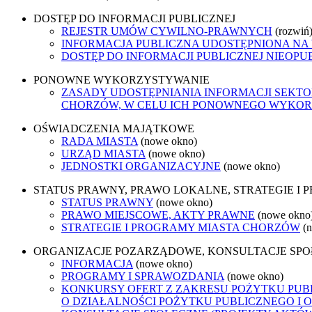
DOSTĘP DO INFORMACJI PUBLICZNEJ
REJESTR UMÓW CYWILNO-PRAWNYCH
(rozwiń
INFORMACJA PUBLICZNA UDOSTĘPNIONA NA
DOSTĘP DO INFORMACJI PUBLICZNEJ NIEOPU
PONOWNE WYKORZYSTYWANIE
ZASADY UDOSTĘPNIANIA INFORMACJI SEKT
CHORZÓW, W CELU ICH PONOWNEGO WYKO
OŚWIADCZENIA MAJĄTKOWE
RADA MIASTA
(nowe okno)
URZĄD MIASTA
(nowe okno)
JEDNOSTKI ORGANIZACYJNE
(nowe okno)
STATUS PRAWNY, PRAWO LOKALNE, STRATEGIE I
STATUS PRAWNY
(nowe okno)
PRAWO MIEJSCOWE, AKTY PRAWNE
(nowe okno
STRATEGIE I PROGRAMY MIASTA CHORZÓW
(
ORGANIZACJE POZARZĄDOWE, KONSULTACJE SP
INFORMACJA
(nowe okno)
PROGRAMY I SPRAWOZDANIA
(nowe okno)
KONKURSY OFERT Z ZAKRESU POŻYTKU PUBL
O DZIAŁALNOŚCI POŻYTKU PUBLICZNEGO I 