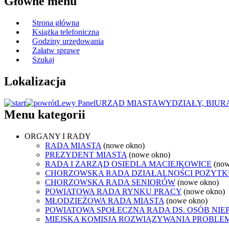
Główne menu
Strona główna
Książka telefoniczna
Godziny urzędowania
Załatw sprawę
Szukaj
Lokalizacja
Lewy Panel
URZĄD MIASTA
WYDZIAŁY, BIUR
Menu kategorii
ORGANY I RADY
RADA MIASTA
(nowe okno)
PREZYDENT MIASTA
(nowe okno)
RADA I ZARZĄD OSIEDLA MACIEJKOWICE
(now
CHORZOWSKA RADA DZIAŁALNOŚCI POŻYTK
CHORZOWSKA RADA SENIORÓW
(nowe okno)
POWIATOWA RADA RYNKU PRACY
(nowe okno)
MŁODZIEŻOWA RADA MIASTA
(nowe okno)
POWIATOWA SPOŁECZNA RADA DS. OSÓB NI
MIEJSKA KOMISJA ROZWIĄZYWANIA PROB