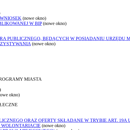
)
 WNIOSEK
(nowe okno)
BLIKOWANEJ W BIP
(nowe okno)
ORA PUBLICZNEGO, BĘDĄCYCH W POSIADANIU URZĘDU 
RZYSTYWANIA
(nowe okno)
 PROGRAMY MIASTA
)
nowe okno)
OŁECZNE
ICZNEGO ORAZ OFERTY SKŁADANE W TRYBIE ART. 19A
O WOLONTARIACIE
(nowe okno)