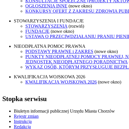
KONSULTACJE SPOŁECZNE (PROJEKTY AKTÓ
OGŁOSZENIA INNE
(nowe okno)
KONKURSY OFERT Z ZAKRESU ZDROWIA PUB
STOWARZYSZENIA I FUNDACJE
STOWARZYSZENIA
(rozwiń)
FUNDACJE
(nowe okno)
USTAWA O PRZECIWDZIAŁANIU PRANIU PIEN
NIEODPŁATNA POMOC PRAWNA
PODSTAWY PRAWNE i ZAKRES
(nowe okno)
PUNKTY NIEODPŁATNEJ POMOCY PRAWNEJ, N
JEDNOSTEK NIEODPŁATNEGO PORADNICTWA
WYKAZ OSÓB, KTÓRYM PRZYSŁUGUJE BEZP
KWALIFIKACJA WOJSKOWA 2026
KWALIFIKACJA WOJSKOWA 2026
(nowe okno)
Stopka serwisu
Biuletyn informacji publicznej Urzędu Miasta Chorzów
Rejestr zmian
Instrukcja
Redakcja