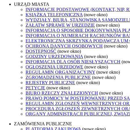
URZĄD MIASTA
INFORMACJE PODSTAWOWE (KONTAKT, NIP, 
KSIĄŻKA TELEFONICZNA
(nowe okno)
WYDZIAŁY, BIURA, STANOWISKA SAMODZIEL
ZAŁATW SPRAWĘ W URZĘDZIE
(nowe okno)
INFORMACJA O SPOSOBIE DOKONYWANIA PŁ
INFORMACJA O NUMERACH RACHUNKÓW B
ELEKTRONICZNA SKRZYNKA PODAWCZA UM
OCHRONA DANYCH OSOBOWYCH
(nowe okno)
DOSTĘPNOŚĆ
(nowe okno)
GODZINY URZĘDOWANIA
(nowe okno)
INFORMACJA DLA OSÓB NIESŁYSZĄCYCH
(no
OGŁOSZENIA URZĘDOWE
(nowe okno)
REGULAMIN ORGANIZACYJNY
(nowe okno)
ZGROMADZENIA PUBLICZNE
(nowe okno)
REJESTRY PUBLICZNE
(nowe okno)
PETYCJE
(nowe okno)
BIURO RZECZY ZNALEZIONYCH
(nowe okno)
PRAWO POMOCY W POSTĘPOWANIU PRZED SĄ
REGULAMIN ZGŁOSZEŃ WEWNĘTRZNYCH OR
PROCEDURA ZGŁOSZEŃ ZEWNĘTRZNYCH ORA
ORGANY ADMINISTRACJI PUBLICZNEJ, ZWIĄ
ZAMÓWIENIA PUBLICZNE
PLATFORMA ZAKUPOWA
(nowe okno)