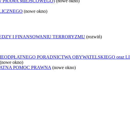
W PRAWA MIEJSCOWEGO)
(nowe okno)
LICZNEGO
(nowe okno)
IĘDZY I FINANSOWANIU TERRORYZMU
(rozwiń)
IEODPŁATNEGO PORADNICTWA OBYWATELSKIEGO oraz L
(nowe okno)
ŁATNA POMOC PRAWNA
(nowe okno)