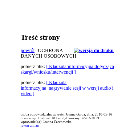
Treść strony
powrót
| OCHRONA
DANYCH OSOBOWYCH
pobierz plik:
[ Klauzula informacyjna dotycząca
skargi/wniosku/interwencji ]
pobierz plik:
[ Klauzula
informacyjna_nagrywanie sesji w wersji audio i
video ]
osoba odpowiedzialna za treść: Joanna Garba, dnia: 2018-05-16
utworzony: 16-05-2018 / modyfikowany: 28-03-2019
wprowadził(a): Joanna Czechowska
rejestr zmian