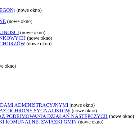
REGON)
(nowe okno)
NE
(nowe okno)
ATNOŚCI
(nowe okno)
ANKOWYCH
(nowe okno)
 CHORZÓW
(nowe okno)
we okno)
DAMI ADMINISTRACYJNYMI
(nowe okno)
AZ OCHRONY SYGNALISTÓW
(nowe okno)
Z PODEJMOWANIA DZIAŁAŃ NASTĘPCZYCH
(nowe okno)
ZKI KOMUNALNE, ZWIĄZKI GMIN
(nowe okno)