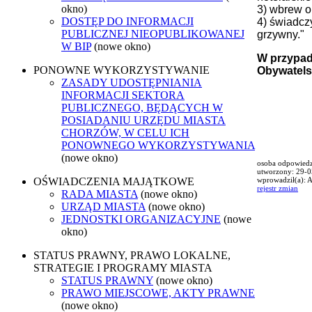
okno)
3) wbrew o
DOSTĘP DO INFORMACJI
4) świadcz
PUBLICZNEJ NIEOPUBLIKOWANEJ
grzywny."
W BIP
(nowe okno)
W przypad
PONOWNE WYKORZYSTYWANIE
Obywatels
ZASADY UDOSTĘPNIANIA
INFORMACJI SEKTORA
PUBLICZNEGO, BĘDĄCYCH W
POSIADANIU URZĘDU MIASTA
CHORZÓW, W CELU ICH
PONOWNEGO WYKORZYSTYWANIA
(nowe okno)
osoba odpowiedzi
utworzony: 29-
OŚWIADCZENIA MAJĄTKOWE
wprowadził(a): A
rejestr zmian
RADA MIASTA
(nowe okno)
URZĄD MIASTA
(nowe okno)
JEDNOSTKI ORGANIZACYJNE
(nowe
okno)
STATUS PRAWNY, PRAWO LOKALNE,
STRATEGIE I PROGRAMY MIASTA
STATUS PRAWNY
(nowe okno)
PRAWO MIEJSCOWE, AKTY PRAWNE
(nowe okno)