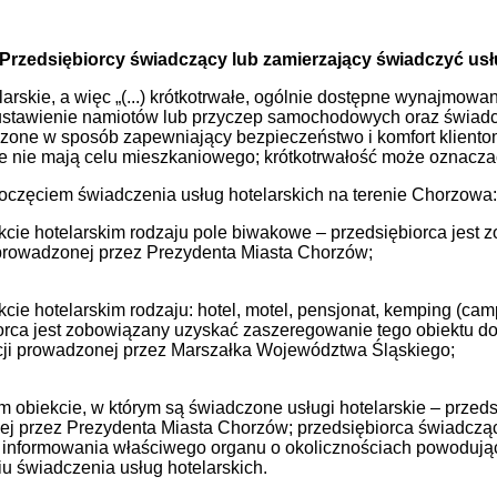
Przedsiębiorcy świadczący lub zamierzający świadczyć usłu
elarskie, a więc „(...) krótkotrwałe, ogólnie dostępne wynajmow
ustawienie namiotów lub przyczep samochodowych oraz świadcz
zone w sposób zapewniający bezpieczeństwo i komfort klientom z
óre nie mają celu mieszkaniowego; krótkotrwałość może oznaczać
oczęciem świadczenia usług hotelarskich na terenie Chorzowa:
cie hotelarskim rodzaju pole biwakowe – przedsiębiorca jest 
prowadzonej przez Prezydenta Miasta Chorzów;
cie hotelarskim rodzaju: hotel, motel, pensjonat, kemping (c
orca jest zobowiązany uzyskać zaszeregowanie tego obiektu do 
ji prowadzonej przez Marszałka Województwa Śląskiego;
 obiekcie, w którym są świadczone usługi hotelarskie – przedsi
j przez Prezydenta Miasta Chorzów; przedsiębiorca świadcząc
informowania właściwego organu o okolicznościach powodującyc
u świadczenia usług hotelarskich.