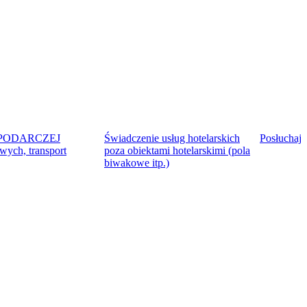
SPODARCZEJ
Świadczenie usług hotelarskich
Posłuchaj
wych, transport
poza obiektami hotelarskimi (pola
biwakowe itp.)