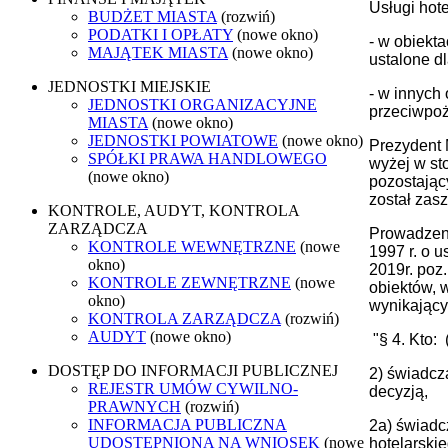
Usługi hot
BUDŻET MIASTA
(rozwiń)
PODATKI I OPŁATY
(nowe okno)
- w obiekt
MAJĄTEK MIASTA
(nowe okno)
ustalone d
JEDNOSTKI MIEJSKIE
- w innych
JEDNOSTKI ORGANIZACYJNE
przeciwpoż
MIASTA
(nowe okno)
JEDNOSTKI POWIATOWE
(nowe okno)
Prezydent 
SPÓŁKI PRAWA HANDLOWEGO
wyżej w sto
(nowe okno)
pozostając
został zas
KONTROLE, AUDYT, KONTROLA
ZARZĄDCZA
Prowadzeni
KONTROLE WEWNĘTRZNE
(nowe
1997 r.
o u
okno)
2019r.
poz.
KONTROLE ZEWNĘTRZNE
(nowe
obiektów, 
okno)
wynikający
KONTROLA ZARZĄDCZA
(rozwiń)
AUDYT
(nowe okno)
"§ 4. Kto: (
DOSTĘP DO INFORMACJI PUBLICZNEJ
2) świadcz
REJESTR UMÓW CYWILNO-
decyzją,
PRAWNYCH
(rozwiń)
INFORMACJA PUBLICZNA
2a) świadc
UDOSTĘPNIONA NA WNIOSEK
(nowe
hotelarski