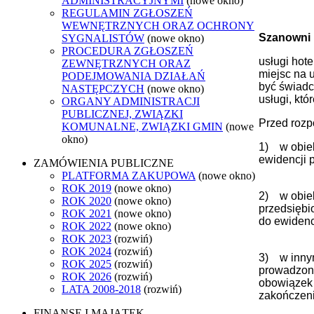
ADMINISTRACYJNYMI
(nowe okno)
REGULAMIN ZGŁOSZEŃ
WEWNĘTRZNYCH ORAZ OCHRONY
Szanowni 
SYGNALISTÓW
(nowe okno)
PROCEDURA ZGŁOSZEŃ
usługi hot
ZEWNĘTRZNYCH ORAZ
miejsc na 
PODEJMOWANIA DZIAŁAŃ
być świadc
NASTĘPCZYCH
(nowe okno)
usługi, kt
ORGANY ADMINISTRACJI
PUBLICZNEJ, ZWIĄZKI
Przed rozp
KOMUNALNE, ZWIĄZKI GMIN
(nowe
okno)
1) w obiek
ewidencji 
ZAMÓWIENIA PUBLICZNE
PLATFORMA ZAKUPOWA
(nowe okno)
ROK 2019
(nowe okno)
2) w obiek
ROK 2020
(nowe okno)
przedsiębi
ROK 2021
(nowe okno)
do ewidenc
ROK 2022
(nowe okno)
ROK 2023
(rozwiń)
ROK 2024
(rozwiń)
3) w innym
ROK 2025
(rozwiń)
prowadzone
ROK 2026
(rozwiń)
obowiązek 
LATA 2008-2018
(rozwiń)
zakończeni
FINANSE I MAJĄTEK