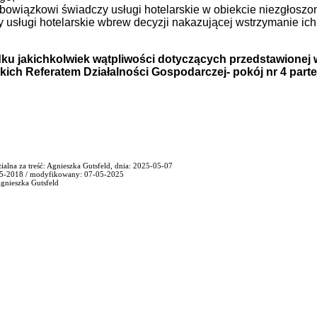
bowiązkowi świadczy usługi hotelarskie w obiekcie niezgłoszo
y usługi hotelarskie wbrew decyzji nakazującej wstrzymanie ic
ku jakichkolwiek wątpliwości dotyczących przedstawionej 
kich Referatem Działalności Gospodarczej- pokój nr 4 part
alna za treść: Agnieszka Gutsfeld, dnia: 2025-05-07
05-2018 / modyfikowany: 07-05-2025
gnieszka Gutsfeld