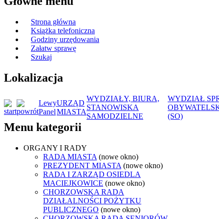
Główne menu
Strona główna
Książka telefoniczna
Godziny urzędowania
Załatw sprawę
Szukaj
Lokalizacja
WYDZIAŁY, BIURA,
WYDZIAŁ SP
Lewy
URZĄD
STANOWISKA
OBYWATELS
Panel
MIASTA
SAMODZIELNE
(SO)
Menu kategorii
ORGANY I RADY
RADA MIASTA
(nowe okno)
PREZYDENT MIASTA
(nowe okno)
RADA I ZARZĄD OSIEDLA
MACIEJKOWICE
(nowe okno)
CHORZOWSKA RADA
DZIAŁALNOŚCI POŻYTKU
PUBLICZNEGO
(nowe okno)
CHORZOWSKA RADA SENIORÓW