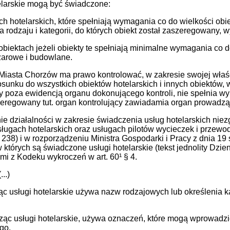
elarskie mogą być świadczone:
ach hotelarskich, które spełniają wymagania co do wielkości ob
la rodzaju i kategorii, do których obiekt został zaszeregowany
 obiektach jeżeli obiekty te spełniają minimalne wymagania co
arowe i budowlane.
Miasta Chorzów ma prawo kontrolować, w zakresie swojej właś
sunku do wszystkich obiektów hotelarskich i innych obiektów, w
y poza ewidencją organu dokonującego kontroli, nie spełnia wym
zeregowany tut. organ kontrolujący zawiadamia organ prowadzą
e działalności w zakresie świadczenia usług hotelarskich niez
sługach hotelarskich oraz usługach pilotów wycieczek i przewod
 238)
i w rozporządzeniu Ministra Gospodarki i Pracy z dnia 19 
w których są świadczone usługi hotelarskie
(tekst jednolity Dzi
mi z Kodeku wykroczeń w art. 60¹ § 4.
...)
ąc usługi hotelarskie używa nazw rodzajowych lub określenia ka
ząc usługi hotelarskie, używa oznaczeń, które mogą wprowadzić 
ego,